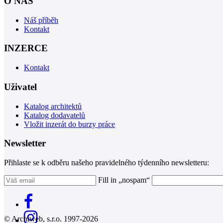
O NÁS
Náš příběh
Kontakt
INZERCE
Kontakt
Uživatel
Katalog architektů
Katalog dodavatelů
Vložit inzerát do burzy práce
Newsletter
Přihlaste se k odběru našeho pravidelného týdenního newsletteru:
Fill in „nospam“
© Archiweb, s.r.o. 1997-2026