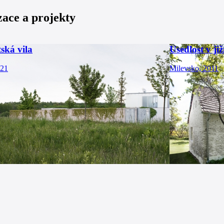
zace a projekty
ská vila
Usedlost v ji
021
Milevsko, 2011