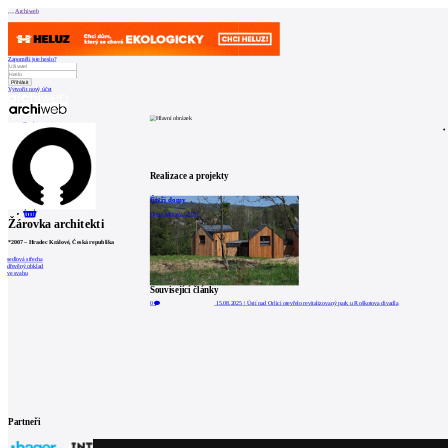
Archiweb
Zapoměli jste heslo?
Vytvořit nový účet
Zprávy
Architekti
Stavby
Katalog
E-shop
Burza práce
157
en
Realizace a projekty
Čtyři domy
0
Dolní Morava, 2020
Žárovka architekti
*
2007
–
Hradec Králové, Česká republika
sedlová střecha
dřevěný obklad
ve svahu
Související články
0
15.08.2025
|
Ústí nad Orlicí otevřelo revitalizovaný park u Roškotova divadla
Partneři