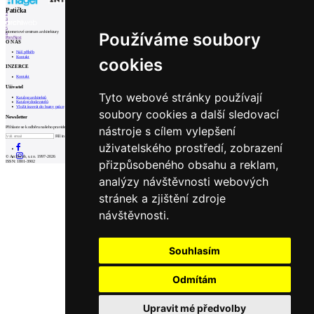
1
Patička
2
3
4
5
internetové centrum architektury
Používáme soubory
6
Prev
Next
O NÁS
Náš příběh
Kontakt
cookies
INZERCE
Kontakt
Uživatel
Tyto webové stránky používají
Katalog architektů
Katalog dodavatelů
Vložit inzerát do burzy práce
soubory cookies a další sledovací
Newsletter
nástroje s cílem vylepšení
Přihlaste se k odběru našeho pravidelného týdenního newsletteru:
Fill in „nospam“
uživatelského prostředí, zobrazení
© Archiweb, s.r.o. 1997-2026
přizpůsobeného obsahu a reklam,
ISSN: 1801-3902
analýzy návštěvnosti webových
stránek a zjištění zdroje
návštěvnosti.
Souhlasím
Odmítám
Upravit mé předvolby