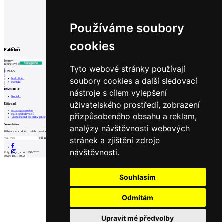
Dom P
Byt G
Moravany nad Váhom, 2017
Bratislava, 2015
Používáme soubory
cookies
Partneři
Patička
internetové centrum architektury
Tyto webové stránky používají
1
O NÁS
2
3
soubory cookies a další sledovací
Náš příběh
4
Kontakt
5
6
INZERCE
Prev
Next
nástroje s cílem vylepšení
Kontakt
uživatelského prostředí, zobrazení
Uživatel
Katalog architektů
přizpůsobeného obsahu a reklam,
Katalog dodavatelů
Vložit inzerát do burzy práce
Newsletter
analýzy návštěvnosti webových
Přihlaste se k odběru našeho pravidelného týdenního newsletteru:
stránek a zjištění zdroje
Fill in „nospam“
návštěvnosti.
© Archiweb, s.r.o. 1997-2026
ISSN: 1801-3902
Souhlasím
Odmítám
Upravit mé předvolby