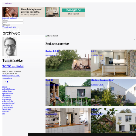
Archiweb
Zapoměli jste heslo?
Vytvořit nový účet
Zprávy
Architekti
Stavby
Realizace a projekty
Katalog
E-shop
Burza práce
161
Bunker B-S 10
Byt P
en
Bratislava, 2024
Bratislava, 2020
Tomáš Szőke
0
TOITO architekti
Nová 3, 83103 Bratislava
+421(0)904 471 269
tomiszoke@gmail.com
www.toito.eu
Dom 3.0
Mladá rodinná usadlosť
Bernolákovo, 2018
Budmerice, 2018
interiér
technické budovy
rodinné domy
sport a rekreace
rekonstrukce
dřevostavba
železobeton
sedlová střecha
samostatně stojící
plochá střecha
pultová střecha
Byt S
Dom V
řadový dům
ve svahu
bílá
Bratislava, 2017
Bratislava, 2017