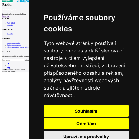
1
Patička
2
3
4
5
internetové centrum architektury
Používáme soubory
6
Prev
Next
O NÁS
Náš příběh
Kontakt
cookies
INZERCE
Kontakt
Uživatel
Tyto webové stránky používají
Katalog architektů
Katalog dodavatelů
Vložit inzerát do burzy práce
soubory cookies a další sledovací
Newsletter
nástroje s cílem vylepšení
Přihlaste se k odběru našeho pravidelného týdenního newsletteru:
Fill in „nospam“
uživatelského prostředí, zobrazení
© Archiweb, s.r.o. 1997-2026
přizpůsobeného obsahu a reklam,
ISSN: 1801-3902
analýzy návštěvnosti webových
stránek a zjištění zdroje
návštěvnosti.
Souhlasím
Odmítám
Upravit mé předvolby