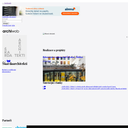
Archiweb
Zapoměli jste heslo?
Vytvořit nový účet
Zprávy
Architekti
Stavby
Katalog
E-shop
Burza práce
162
en
Realizace a projekty
Rekonstrukce a dostavba ZŠ Praha – Ďáblice
0
Praha, 2018
Škardaarchitekti
školství a vzdělávání
rekonstrukce
Související články
0
14.09.2022
|
Praha 5 vybrala návrh plánované obřadní síně v parku Sacré Coeur
0
25.04.2022
|
Domy v Praze 6 by se pro dům seniorů měly opravit podle návrhu Škarda architekti
Partneři