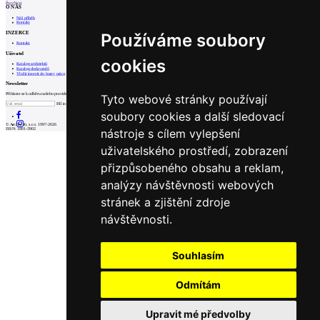
Prev
Next
O NÁS
Náš příběh
Kontakt
INZERCE
Používáme soubory
Kontakt
Uživatel
cookies
Katalog architektů
Katalog dodavatelů
Vložit inzerát do burzy práce
Newsletter
Přihlaste se k odběru našeho pravidelného týdenního newsletteru:
Tyto webové stránky používají
Fill in „nospam“
soubory cookies a další sledovací
© Archiweb, s.r.o. 1997-2026
nástroje s cílem vylepšení
ISSN: 1801-3902
uživatelského prostředí, zobrazení
přizpůsobeného obsahu a reklam,
analýzy návštěvnosti webových
stránek a zjištění zdroje
návštěvnosti.
Souhlasím
Odmítám
Upravit mé předvolby