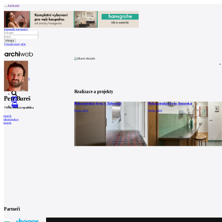
Archiweb
Zapoměli jste heslo?
Vytvořit nový účet
Zprávy
Architekti
Stavby
Katalog
E-shop
Burza práce
165
en
Realizace a projekty
Petr Bureš
Rekonstrukce bytu v Táborské
Rekonstrukce bytu Amurská
0
*
1990
, Česká republika
Praha, 2024
Praha, 2024
interiér
rekonstrukce
interiér
Partneři