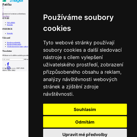
1
Patička
2
3
4
5
internetové centrum architektury
Používáme soubory
6
Prev
Next
O NÁS
Náš příběh
Kontakt
cookies
INZERCE
Kontakt
Uživatel
Tyto webové stránky používají
Katalog architektů
Katalog dodavatelů
Vložit inzerát do burzy práce
soubory cookies a další sledovací
Newsletter
nástroje s cílem vylepšení
Přihlaste se k odběru našeho pravidelného týdenního newsletteru:
Fill in „nospam“
uživatelského prostředí, zobrazení
© Archiweb, s.r.o. 1997-2026
přizpůsobeného obsahu a reklam,
ISSN: 1801-3902
analýzy návštěvnosti webových
stránek a zjištění zdroje
návštěvnosti.
Souhlasím
Odmítám
Upravit mé předvolby