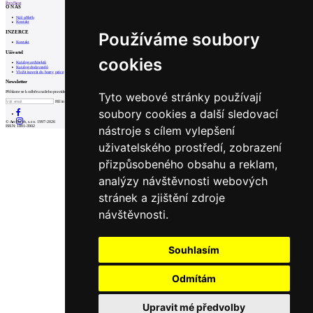
Prev
Next
O NÁS
Náš příběh
Kontakt
INZERCE
Používáme soubory
Kontakt
Uživatel
cookies
Katalog architektů
Katalog dodavatelů
Vložit inzerát do burzy práce
Newsletter
Přihlaste se k odběru našeho pravidelného týdenního newsletteru:
Tyto webové stránky používají
Fill in „nospam“
soubory cookies a další sledovací
© Archiweb, s.r.o. 1997-2026
nástroje s cílem vylepšení
ISSN: 1801-3902
uživatelského prostředí, zobrazení
přizpůsobeného obsahu a reklam,
analýzy návštěvnosti webových
stránek a zjištění zdroje
návštěvnosti.
Souhlasím
Odmítám
Upravit mé předvolby