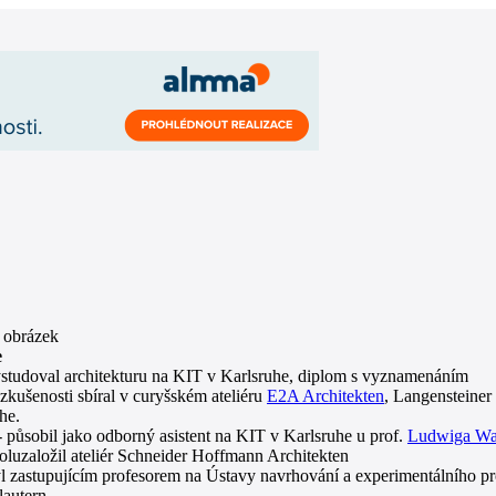
e
ystudoval architekturu na KIT v Karlsruhe, diplom s vyznamenáním
zkušenosti sbíral v curyšském ateliéru
E2A Architekten
, Langensteiner
he.
 působil jako odborný asistent na KIT v Karlsruhe u prof.
Ludwiga Wa
oluzaložil ateliér Schneider Hoffmann Architekten
l zastupujícím profesorem na Ústavy navrhování a experimentálního pr
lautern