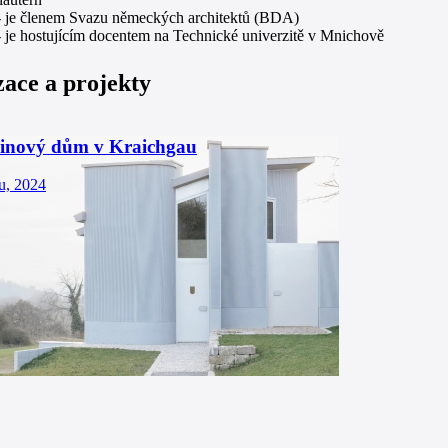
- je členem Svazu německých architektů (BDA)
 je hostujícím docentem na Technické univerzitě v Mnichově
zace a projekty
inový dům v Kraichgau
u, 2024