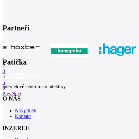
Partneři
1
Patička
2
3
4
5
internetové centrum architektury
6
Prev
Next
O NÁS
Náš příběh
Kontakt
INZERCE