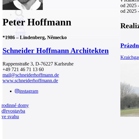
od 2025 
od 2025 -
Peter Hoffmann
Reali
0
*
1986
–
Lindenberg, Německo
Prázdn
Schneider Hoffmann Architekten
Kraichga
Rappenstraße 3, D-76227 Karlsruhe
+49 721 46 71 13 60
mail@schneiderhoffmann.de
www.schneiderhoffmann.de
instagram
rodinné domy
dřevostavba
ve svahu