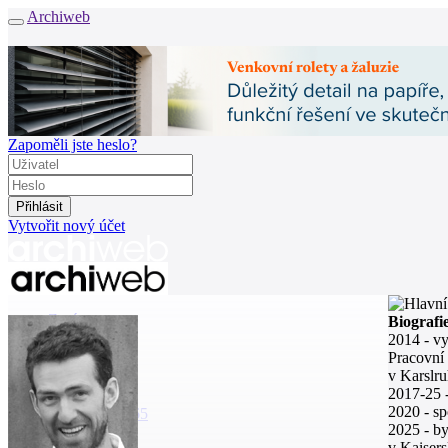
Archiweb
Zapoměli jste heslo?
Vytvořit nový účet
Zprávy
Biografi
Architekti
2014 - v
Stavby
Pracovní 
Katalog
v Karslru
E-shop
2017-25 -
2020 - sp
Burza práce
165
2025 - by
v Kaisers
en