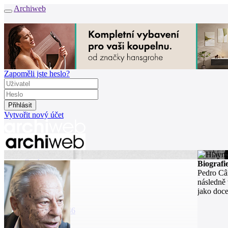
Archiweb
Zapoměli jste heslo?
Vytvořit nový účet
Zprávy
Biografi
Architekti
Pedro Câ
Stavby
následně 
Katalog
jako doce
E-shop
Burza práce
146
en