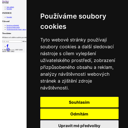
Prev
Next
O NÁS
Náš příběh
Kontakt
INZERCE
Používáme soubory
Kontakt
Uživatel
cookies
Katalog architektů
Katalog dodavatelů
Vložit inzerát do burzy práce
Newsletter
Přihlaste se k odběru našeho pravidelného týdenního newsletteru:
Tyto webové stránky používají
Fill in „nospam“
soubory cookies a další sledovací
© Archiweb, s.r.o. 1997-2026
nástroje s cílem vylepšení
ISSN: 1801-3902
uživatelského prostředí, zobrazení
přizpůsobeného obsahu a reklam,
analýzy návštěvnosti webových
stránek a zjištění zdroje
návštěvnosti.
Souhlasím
Odmítám
Upravit mé předvolby