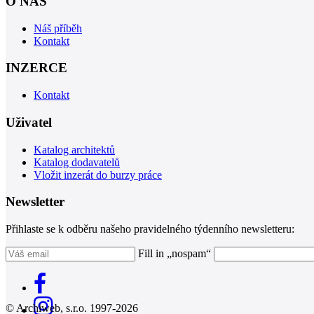
O NÁS
Náš příběh
Kontakt
INZERCE
Kontakt
Uživatel
Katalog architektů
Katalog dodavatelů
Vložit inzerát do burzy práce
Newsletter
Přihlaste se k odběru našeho pravidelného týdenního newsletteru:
Fill in „nospam“
© Archiweb, s.r.o. 1997-2026