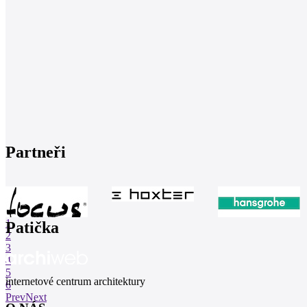
Partneři
1
Patička
2
3
4
5
internetové centrum architektury
6
Prev
Next