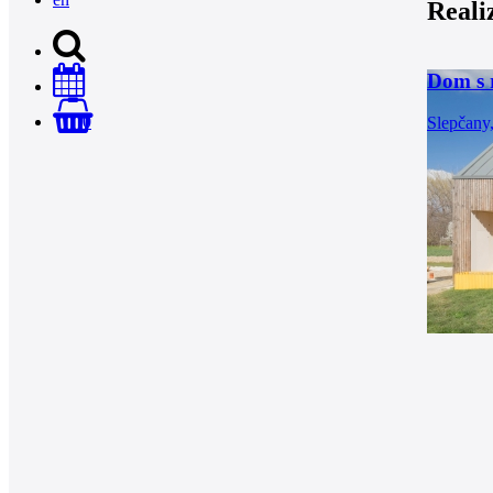
Reali
Dom s 
0
Slepčany