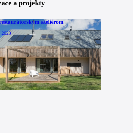
zace a projekty
reštaurátorským ateliérom
, 2023