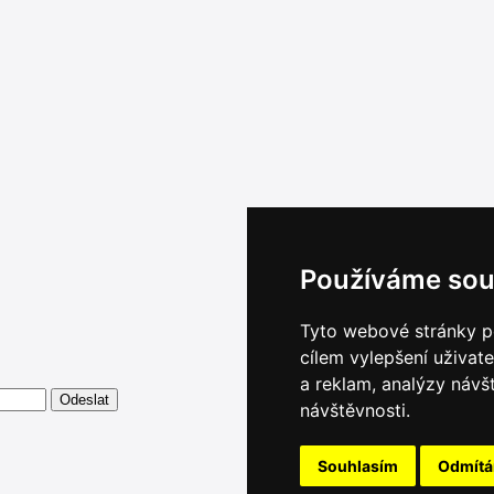
Používáme sou
Tyto webové stránky po
cílem vylepšení uživat
a reklam, analýzy návš
návštěvnosti.
Souhlasím
Odmít