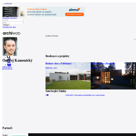
Archiweb
Zapoměli jste heslo?
Vytvořit nový účet
Zprávy
Architekti
Stavby
Katalog
E-shop
Burza práce
161
en
Realizace a projekty
Ondřej Kamenický
Rodinný dům v Pelhřimově
Rodinný dům v Hradištku
0
rodinné domy
Pelhřimov, 2017
Hradištko, 2007
plochá střecha
Související články
0
23.04.2013
|
Pozvánka na přednášku 1x1 s oka Design
Partneři