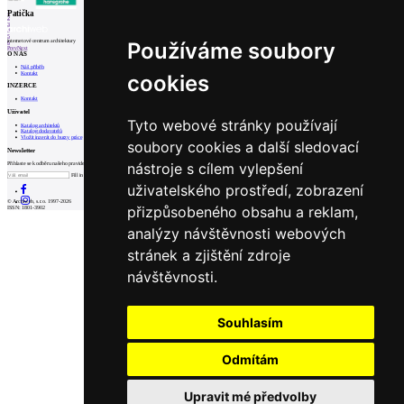
1
Patička
2
3
4
5
internetové centrum architektury
Používáme soubory
6
Prev
Next
O NÁS
Náš příběh
Kontakt
cookies
INZERCE
Kontakt
Uživatel
Tyto webové stránky používají
Katalog architektů
Katalog dodavatelů
Vložit inzerát do burzy práce
soubory cookies a další sledovací
Newsletter
nástroje s cílem vylepšení
Přihlaste se k odběru našeho pravidelného týdenního newsletteru:
Fill in „nospam“
uživatelského prostředí, zobrazení
© Archiweb, s.r.o. 1997-2026
přizpůsobeného obsahu a reklam,
ISSN: 1801-3902
analýzy návštěvnosti webových
stránek a zjištění zdroje
návštěvnosti.
Souhlasím
Odmítám
Upravit mé předvolby