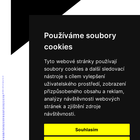
Používáme soubory
cookies
Tyto webové stránky používají
soubory cookies a další sledovací
nástroje s cílem vylepšení
1
2
3
uživatelského prostředí, zobrazení
4
5
6
7
přizpůsobeného obsahu a reklam,
8
9
10
analýzy návštěvnosti webových
11
12
13
14
stránek a zjištění zdroje
15
16
17
návštěvnosti.
18
19
20
21
22
23
24
25
Souhlasím
26
27
28
29
30
31