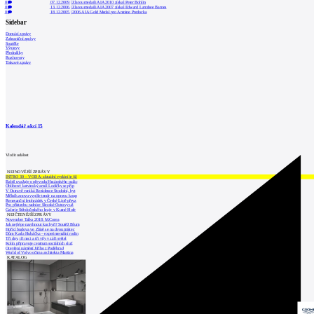
0
07.12.2009
|
Zlatou medaili AIA 2010 získal Peter Bohlin
0
13.12.2006
|
Zlatou medaili AIA 2007 získal Edward Larrabee Barnes
0
18.12.2005
|
2006 AIA Gold Medal pro Antoine Predocka
Sidebar
Domácí zprávy
Zahraniční zprávy
Soutěže
Výstavy
Přednášky
Rozhovory
Tiskové zprávy
Kalendář akcí
15
Vložit událost
NEJNOVĚJŠÍ ZPRÁVY
INTRO 30 – VODA: aktuální vydání je již
Babiš uvažuje o převodu Hrzánského palác
Oblíbený karvinský areál Lodičky se přip
V Ostravě vzniká Rezidence Stodolní, byt
Mělník znovu vypíše tendr na opravu koup
Renesanční letohrádek v České Lípě převz
Pro přístavbu radnice Slezské Ostravy už
Galerie Středočeského kraje v Kutné Hoře
NEJČTENĚJŠÍ ZPRÁVY
November Talks 2018: M.Corea
Jak nejlépe navrhnout kuchyň? Soutěž Blum
Hořící budova ve Zlíně se na dvou místec
Dům Karla Hubáčka – experimentální rodin
Tři dny, tři noci a tři vily v záři světel
Kolín připravuje centrum sociálních služ
Otevření náměstí Jiřího z Poděbrad
World of Volvo očima architekta Martina
KATALOG