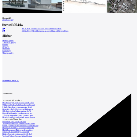
0
komentářů
přidat komentář
Související články
0
14.10.2016
|
Umělecká škola v Iowě od Stevena Holla
0
06.02.2011
|
Veřejná knihovna na Long Island od Stevena Holla
Sidebar
Domácí zprávy
Zahraniční zprávy
Soutěže
Výstavy
Přednášky
Rozhovory
Tiskové zprávy
Kalendář akcí
15
Vložit událost
NEJNOVĚJŠÍ ZPRÁVY
Den židovských památek dnes otevře v Čes
V Horním Maršově v Krkonoších začaly prá
Světelné instalace a videomapping lákají
Demolici vyhořelé budovy ve Zlíně urychl
Odvolací soud nařídil zastavit stavbu Tr
Kroměřížská radnice získala stavební pov
Výstavba urgentního centra v Liberci ome
Nymburk přehodnocuje záměr stavby školky
NEJČTENĚJŠÍ ZPRÁVY
November Talks 2018: M.Corea
Jak nejlépe navrhnout kuchyň? Soutěž Blum
Soutěž „Umělecké dílo věnované Lucii Bakešové
Dům Karla Hubáčka – experimentální rodin
Hořící budova ve Zlíně se na dvou místec
Tři dny, tři noci a tři vily v záři světel
Kolín připravuje centrum sociálních služ
World of Volvo očima architekta Martina