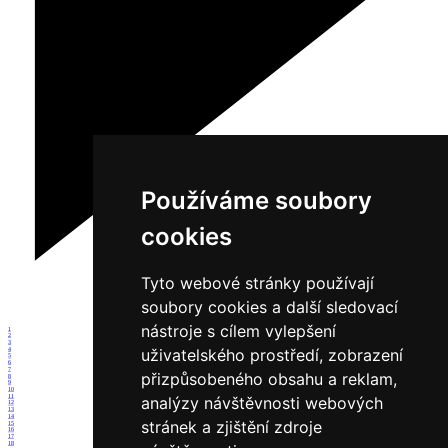
Používáme soubory
cookies
Tyto webové stránky používají
soubory cookies a další sledovací
nástroje s cílem vylepšení
1
2
3
uživatelského prostředí, zobrazení
4
5
6
7
přizpůsobeného obsahu a reklam,
8
9
10
11
analýzy návštěvnosti webových
12
13
14
stránek a zjištění zdroje
15
16
17
18