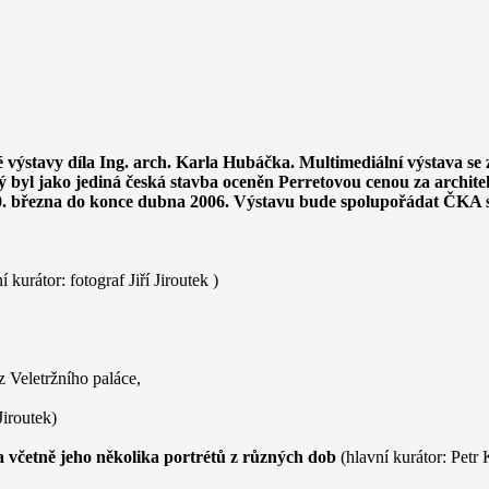
výstavy díla Ing. arch. Karla Hubáčka. Multimediální výstava se z
ý byl jako jediná česká stavba oceněn Perretovou cenou za archite
20. března do konce dubna 2006. Výstavu bude spolupořádat ČKA s
í kurátor: fotograf Jiří Jiroutek )
z Veletržního paláce,
Jiroutek)
a včetně jeho několika portrétů z různých dob
(hlavní kurátor: Petr 