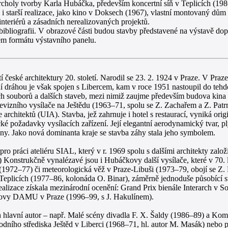
í vrcholy tvorby Karla Hubáčka, především koncertní síň v Teplicích (
i starší realizace, jako kino v Doksech (1967), vlastní montovaný dům
nteriérů a zásadních nerealizovaných projektů.
 bibliografii. V obrazové části budou stavby představené na výstavě dop
ém formátu výstavního panelu.
 české architektury 20. století. Narodil se 23. 2. 1924 v Praze. V Praz
 dráhou je však spojen s Libercem, kam v roce 1951 nastoupil do tehd
ých souborů a dalších staveb, mezi nimiž zaujme především budova kin
vizního vysílače na Ještědu (1963–71, spolu se Z. Zachařem a Z. Patr
architektů (UIA). Stavba, jež zahrnuje i hotel s restaurací, vyniká ori
ké požadavky vysílacích zařízení. Její elegantní aerodynamický tvar, pl
iny. Jako nová dominanta kraje se stavba záhy stala jeho symbolem.
o práci ateliéru SIAL, který v r. 1969 spolu s dalšími architekty založi
 Konstrukčně vynalézavé jsou i Hubáčkovy další vysílače, které v 70. 
(1972–77) či meteorologická věž v Praze-Libuši (1973–79, obojí se Z.
Teplicích (1977–86, kolonáda O. Binar), záměrně jednoduše působící s
realizace získala mezinárodní ocenění: Grand Prix bienále Interarch v So
budovy DAMU v Praze (1996–99, s J. Hakulínem).
jich hlavní autor – např. Malé scény divadla F. X. Šaldy (1986–89) a K
odního střediska Ještěd v Liberci (1968–71, hl. autor M. Masák) nebo 