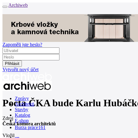
Archiweb
Zapoměli jste heslo?
Vytvořit nový účet
Zprávy
Pocta ČKA bude Karlu Hubáčkov
Architekti
Stavby
Katalog
Zdroj
E-shop
Česká komora architektů
Burza práce
161
Vložil
en