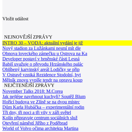
Vložit událost
NEJNOVĚJŠÍ ZPRÁVY
INTRO 30 – VODA: aktuální vydání je již
Nový stadion za Lužánkami nesmí mít dle
Obnova loveckého zámečku u Ostrova na Ka
Developer postaví v brněnské části Lesná
Babiš uvažuje o převodu Hrzánského palác
Oblíbený karvinský areál Lodičky se přip
V Ostravě vzniká Rezidence Stodolní, byt
Mělník znovu vypíše tendr na opravu koup
NEJČTENĚJŠÍ ZPRÁVY
November Talks 2018: M.Corea
Jak nejlépe navrhnout kuchyň? Soutěž Blum
Hořící budova ve Zlíně se na dvou místec
Dům Karla Hubáčka – experimentální rodin
Tři dny, tři noci a tři vily v záři světel
Kolín připravuje centrum sociálních služ
Otevření náměstí Jiřího z Poděbrad
World of Volvo očima architekta Martina