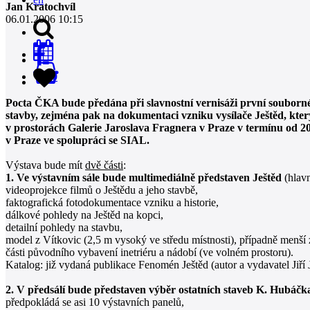
Jan Kratochvíl
06.01.2006 10:15
0
Pocta ČKA bude předána při slavnostní vernisáži první souborné 
stavby, zejména pak na dokumentaci vzniku vysílače Ještěd, kter
v prostorách Galerie Jaroslava Fragnera v Praze v termínu od 
v Praze ve spolupráci se SIAL.
Výstava bude mít
dvě části
:
1. Ve výstavním sále bude multimediálně představen Ještěd
(hlavn
videoprojekce filmů o Ještědu a jeho stavbě,
faktografická fotodokumentace vzniku a historie,
dálkové pohledy na Ještěd na kopci,
detailní pohledy na stavbu,
model z Vítkovic (2,5 m vysoký ve středu místnosti), případně menší 
části původního vybavení inetriéru a nádobí (ve volném prostoru).
Katalog: již vydaná publikace Fenomén Ještěd (autor a vydavatel Jiří 
2. V předsálí bude představen výběr ostatních staveb K. Hubáčk
předpokládá se asi 10 výstavních panelů,