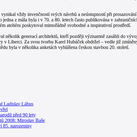
vynikal vždy invenčností svých návrhů a neústupností při prosazování sk
jedna z mála byla i v 70. a 80. letech často publikována v zahraničníc
ém ateliéru poskytoval mimořádně svobodné a inspirativní prostředí.
al několik generací architektů, kteří později významně zasáhli do vývo
ry v Liberci. Za svou tvorbu Karel Hubáček obdržel – vedle již zmíněn
tědu byla v několika anketách vyhlášena českou stavbou 20. století.
l Ladislav Lábus
vřel
arodil před 90 lety
tů 2008: Miroslav Baše
í 85. narozeniny