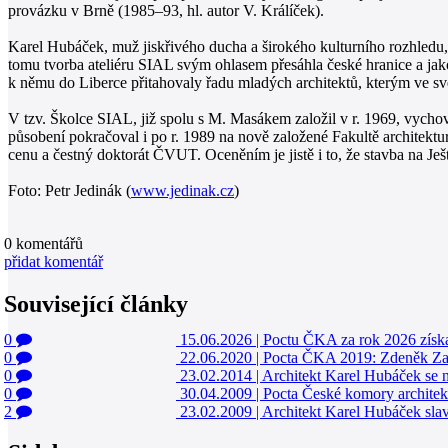
provázku v Brně (1985–93, hl. autor V. Králíček).
Karel Hubáček, muž jiskřivého ducha a širokého kulturního rozhledu, 
tomu tvorba ateliéru SIAL svým ohlasem přesáhla české hranice a jako 
k němu do Liberce přitahovaly řadu mladých architektů, kterým ve sv
V tzv. Školce SIAL, již spolu s M. Masákem založil v r. 1969, vychov
působení pokračoval i po r. 1989 na nově založené Fakultě architektu
cenu a čestný doktorát ČVUT. Oceněním je jistě i to, že stavba na Ješ
Foto: Petr Jedinák (
www.jedinak.cz
)
0
komentářů
přidat komentář
Související články
0
15.06.2026
|
Poctu ČKA za rok 2026 získa
0
22.06.2020
|
Pocta ČKA 2019: Zdeněk Za
0
23.02.2014
|
Architekt Karel Hubáček se n
0
30.04.2009
|
Pocta České komory architek
2
23.02.2009
|
Architekt Karel Hubáček slav