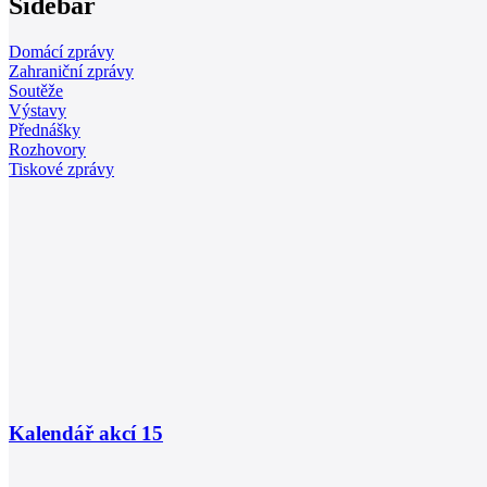
Sidebar
Domácí zprávy
Zahraniční zprávy
Soutěže
Výstavy
Přednášky
Rozhovory
Tiskové zprávy
Kalendář akcí
15