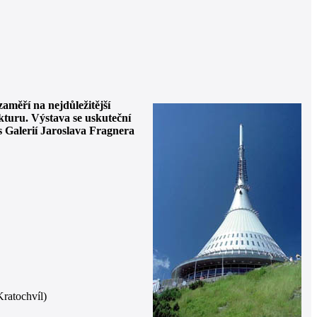
aměří na nejdůležitější
kturu. Výstava se uskuteční
 Galerií Jaroslava Fragnera
Kratochvíl)