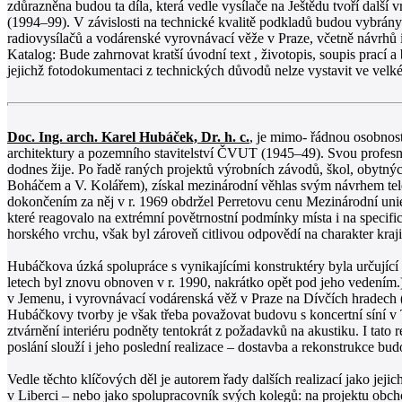
zdůrazněna budou ta díla, která vedle vysílače na Ještědu tvoří dalš
(1994–99). V závislosti na technické kvalitě podkladů budou vybrány 
radiovysílačů a vodárenské vyrovnávací věže v Praze, včetně návrhů i
Katalog: Bude zahrnovat kratší úvodní text , životopis, soupis prací a
jejichž fotodokumentaci z technických důvodů nelze vystavit ve velk
Doc. Ing. arch. Karel Hubáček, Dr. h. c.
, je mimo- řádnou osobností
architektury a pozemního stavitelství ČVUT (1945–49). Svou profesní
dodnes žije. Po řadě raných projektů výrobních závodů, škol, obytn
Boháčem a V. Kolářem), získal mezinárodní věhlas svým návrhem tele
dokončením za něj v r. 1969 obdržel Perretovu cenu Mezinárodní unie 
které reagovalo na extrémní povětrnostní podmínky místa i na specific
horského vrchu, však byl zároveň citlivou odpovědí na charakter kraj
Hubáčkova úzká spolupráce s vynikajícími konstruktéry byla určující pr
letech byl znovu obnoven v r. 1990, nakrátko opět pod jeho vedením.)
v Jemenu, i vyrovnávací vodárenská věž v Praze na Dívčích hradech 
Hubáčkovy tvorby je však třeba považovat budovu s koncertní síní v 
ztvárnění interiéru podněty tentokrát z požadavků na akustiku. I tato 
poslání slouží i jeho poslední realizace – dostavba a rekonstrukce 
Vedle těchto klíčových děl je autorem řady dalších realizací jako je
v Liberci – nebo jako spolupracovník svých kolegů: na projektu obch