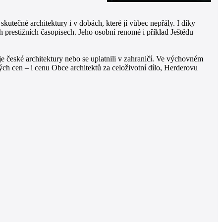
utečné architektury i v dobách, které jí vůbec nepřály. I díky
h prestižních časopisech. Jeho osobní renomé i příklad Ještědu
je české architektury nebo se uplatnili v zahraničí. Ve výchovném
ých cen – i cenu Obce architektů za celoživotní dílo, Herderovu