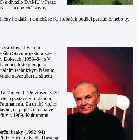
1986) a divadlo DAMU v Praze
 K. H., technické stavby
lněny i o další, na nichž se K. Hubáček podílel parciálně, nebo ty,
e vystudoval i Fakultu
ejšího Stavoprojektu a kde
a v Doksech (1958–64, s V.
manem). Ještě před jeho
ginálním technickým řešením,
ynule navazující na siluetu
l a sám vedl. (Po zrušení v 70.
letech postavil v Súdánu a
 Patrmanem). Za druhý vrchol
tavbu, čerpající zejména ve
fii v r. 1989. Kulturnímu
omerční banky (1992–94)
při dokončení divadla Husa na