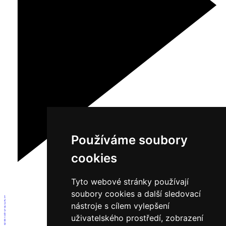
Používáme soubory
cookies
Tyto webové stránky používají
soubory cookies a další sledovací
1
2
nástroje s cílem vylepšení
3
4
5
6
uživatelského prostředí, zobrazení
7
8
9