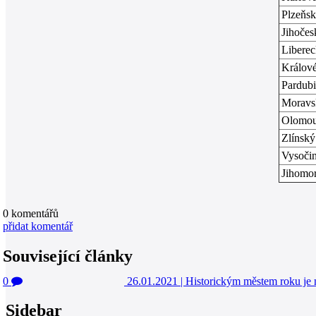
Plzeňs
Jihočes
Libere
Králov
Pardub
Moravs
Olomo
Zlínský
Vysoči
Jihomo
0
komentářů
přidat komentář
Související články
0
26.01.2021
|
Historickým městem roku je
Sidebar