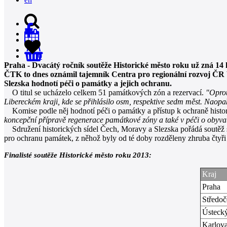
0
Praha - Dvacátý ročník soutěže Historické město roku už zná 14 
ČTK to dnes oznámil tajemník Centra pro regionální rozvoj ČR 
Slezska hodnotí péči o památky a jejich ochranu.
O titul se ucházelo celkem 51 památkových zón a rezervací.
"Oprot
Libereckém kraji, kde se přihlásilo osm, respektive sedm měst. Naopa
Komise podle něj hodnotí péči o památky a přístup k ochraně histor
koncepční přípravě regenerace památkové zóny a také v péči o obyvate
Sdružení historických sídel Čech, Moravy a Slezska pořádá soutěž sp
pro ochranu památek, z něhož byly od té doby rozděleny zhruba čtyři
Finalisté soutěže Historické město roku 2013:
Kraj
Praha
Středoč
Ústeck
Karlov