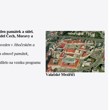
den památek a sídel.
ídel Čech, Moravy a
l sveden v Jihočeském a
na obnově památek,
odílelo na vzniku programu
Valašské Meziříčí