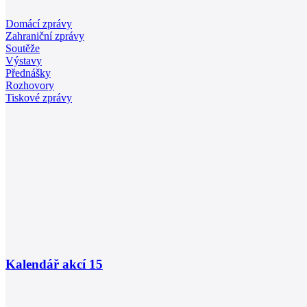
Domácí zprávy
Zahraniční zprávy
Soutěže
Výstavy
Přednášky
Rozhovory
Tiskové zprávy
Kalendář akcí
15