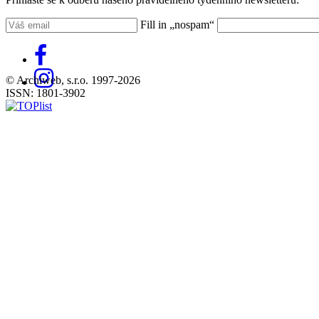
Fill in „nospam“
© Archiweb, s.r.o. 1997-2026
ISSN: 1801-3902