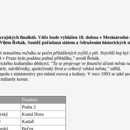
krajských finalistů. Vítěz bude vyhlášen 18. dubna v Mezinárodní 
Vilém Řehák. Soutěž pořádaná státem a Sdružením historických s
i minulému ročníku se počet přihlášených zvýšil o pět. Největší boj by
k v Praze byla podána jediná přihláška,"
uvedl Řehák.
ického kulturního dědictví.
"Ta se projevuje ve finanční účasti města 
le, návštěvníky, společenský život a celkový vzhled města,"
sdělil.
olu s ministerstvy pro místní rozvoj a kultury. V roce 1993 se také p
 miliardy korun.
Finalista
Praha 2
eský
Kutná Hora
ý
Kadaň
arský
Bečov