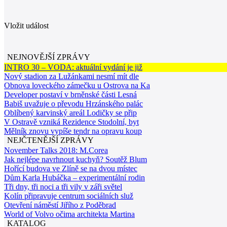
Vložit událost
NEJNOVĚJŠÍ ZPRÁVY
INTRO 30 – VODA: aktuální vydání je již
Nový stadion za Lužánkami nesmí mít dle
Obnova loveckého zámečku u Ostrova na Ka
Developer postaví v brněnské části Lesná
Babiš uvažuje o převodu Hrzánského palác
Oblíbený karvinský areál Lodičky se přip
V Ostravě vzniká Rezidence Stodolní, byt
Mělník znovu vypíše tendr na opravu koup
NEJČTENĚJŠÍ ZPRÁVY
November Talks 2018: M.Corea
Jak nejlépe navrhnout kuchyň? Soutěž Blum
Hořící budova ve Zlíně se na dvou místec
Dům Karla Hubáčka – experimentální rodin
Tři dny, tři noci a tři vily v záři světel
Kolín připravuje centrum sociálních služ
Otevření náměstí Jiřího z Poděbrad
World of Volvo očima architekta Martina
KATALOG