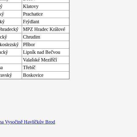
ký
Klatovy
ký
Prachatice
cký
Frýdlant
éhradecký
MPZ Hradec Králové
ický
Chrudim
koslezský
Příbor
ucký
Lipník nad Bečvou
Valašské Meziříčí
na
Třebíč
ravský
Boskovice
 na Vysočině Havlíčkův Brod