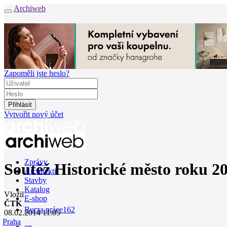
Archiweb
Zapoměli jste heslo?
Vytvořit nový účet
Zprávy
Soutěž Historické město roku 20
Architekti
Stavby
Katalog
Vložil
E-shop
ČTK
Burza práce
162
08.02.2014 11:05
Praha
en