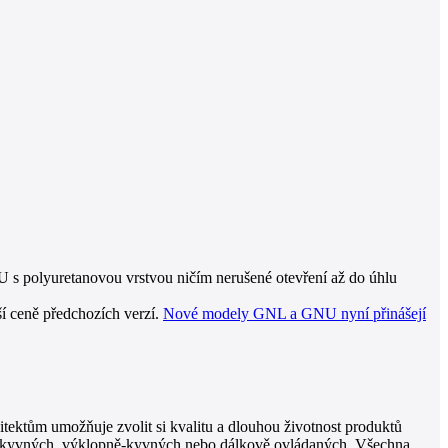
 s polyuretanovou vrstvou ničím nerušené otevření až do úhlu
ší ceně předchozích verzí.
Nové modely GNL a GNU nyní přinášejí
itektům umožňuje zvolit si kvalitu a dlouhou životnost produktů
 – kyvných, výklopně-kyvných nebo dálkově ovládaných. Všechna