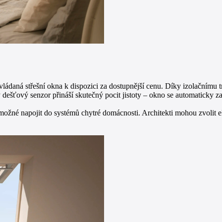
 ovládaná střešní okna k dispozici za dostupnější cenu. Díky izolačnímu 
dešťový senzor přináší skutečný pocit jistoty – okno se automaticky zav
né napojit do systémů chytré domácnosti. Architekti mohou zvolit elekt