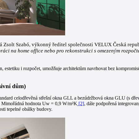
á Zsolt Szabó, výkonný ředitel společnosti VELUX Česká repu
 práci na home office nebo pro rekonstrukci s omezeným rozpoč
on, estetiku i rozpočet, umožňuje architektům navrhovat bez kompromis
sivní dům)
 standard celodřevěná střešní okna GLL a bezúdržbová okna GLU (s dř
. Mimořádná hodnota Uw = 0,9 W/m²K
[2]
, dále podpořená integro
osti tepelné obálky budovy.