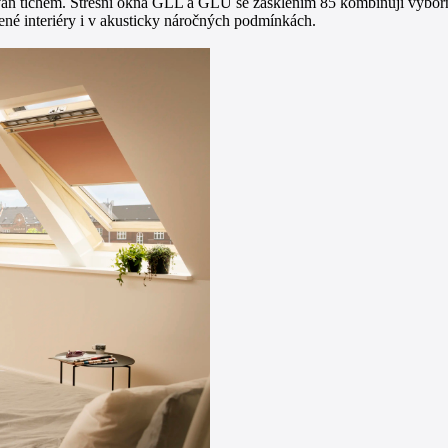
án tichem. Střešní okna GLL a GLU se zasklením 85 kombinují výborné
ené interiéry i v akusticky náročných podmínkách.