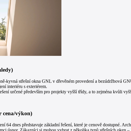
hledy)
lopně-kyvná střešní okna GNL v dřevěném provedení a bezúdržbová GNU
ní interiéru s exteriérem.
ení určené především pro projekty vyšší třídy, a to zejména kvůli vyš
r cena/výkon)
ení 64 dnes představuje základní řešení, které je cenově dostupné. Arch
mci úspor. Zákazníci si mohou vybrat z několika typů střešních oken