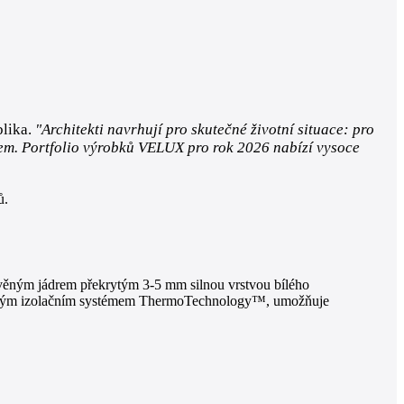
blika.
"Architekti navrhují pro skutečné životní situace: pro
tem. Portfolio výrobků VELUX pro rok 2026 nabízí vysoce
ů.
evěným jádrem překrytým 3-5 mm silnou vrstvou bílého
vaným izolačním systémem ThermoTechnology™, umožňuje