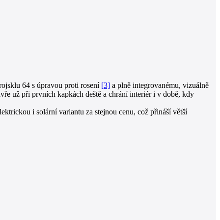
trojsklu 64 s úpravou proti rosení
[3]
a plně integrovanému, vizuálně
ře už při prvních kapkách deště a chrání interiér i v době, kdy
rickou i solární variantu za stejnou cenu, což přináší větší