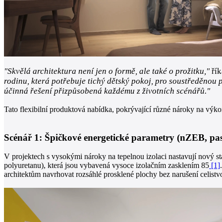
"Skvělá architektura není jen o formě, ale také o prožitku,"
řík
rodinu, která potřebuje tichý dětský pokoj, pro soustředěnou
účinná řešení přizpůsobená každému z životních scénářů."
Tato flexibilní produktová nabídka, pokrývající různé nároky na výk
Scénář 1: Špičkové energetické parametry (nZEB, pa
V projektech s vysokými nároky na tepelnou izolaci nastavují nový
polyuretanu), která jsou vybavená vysoce izolačním zasklením 85
[1]
architektům navrhovat rozsáhlé prosklené plochy bez narušení celistv