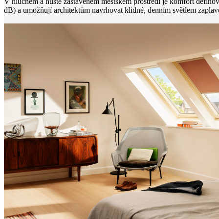
V hlučném a hustě zastavěném městském prostředí je komfort definov
dB) a umožňují architektům navrhovat klidné, denním světlem zaplav