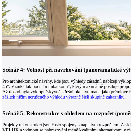
Scénář 4: Volnost při navrhování (panoramatické vý
Pro architektonické návrhy, kde jsou výhledy zásadní, nabízejí výk
45°. Vzniká tak pocit "minibalkonu", který maximálně posiluje propoje
Až dosud byla výklopně-kyvná střešní okna vnímána jako prémiové řeš
zážitek ničím nerušeného výhledu výrazně širší skupině zákazníků.
Scénář 5: Rekonstrukce s ohledem na rozpočet (pomě
Projekty rekonstrukcí jsou často spojeny s napjatým rozpočtem. Zaskl
VELUX a vyhnout se nahrazování méně kvalitními alternativami v rá