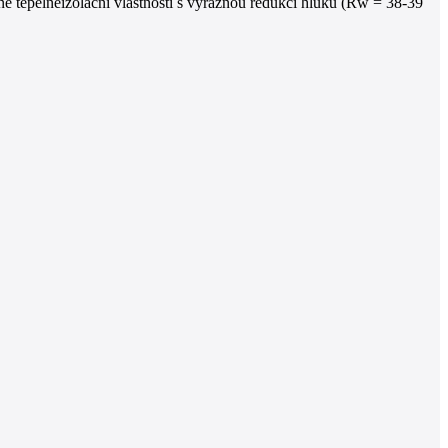
 tepelněizolační vlastnosti s výraznou redukcí hluku (Rw = 38-39