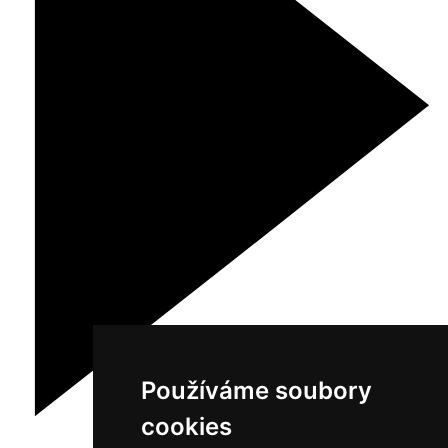
Používáme soubory
cookies