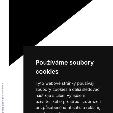
Používáme soubory
cookies
Tyto webové stránky používají
1
2
3
soubory cookies a další sledovací
4
5
6
7
nástroje s cílem vylepšení
8
9
10
uživatelského prostředí, zobrazení
11
12
13
14
přizpůsobeného obsahu a reklam,
15
16
17
18