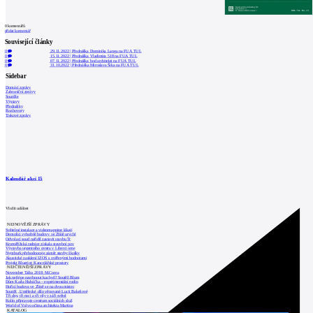
0
komentářů
přidat komentář
Související články
0
29.11.2022
|
Přednáška Dominika Langa na FUA TUL
0
15.11.2022
|
Přednáška Vladimíra 518 na FUA TUL
0
07.11.2022
|
Přednáška bod architekti na FUA TUL
0
31.10.2022
|
Přednáška Miroslava Šika na FUA TUL
Sidebar
Domácí zprávy
Zahraniční zprávy
Soutěže
Výstavy
Přednášky
Rozhovory
Tiskové zprávy
Kalendář akcí
15
Vložit událost
NEJNOVĚJŠÍ ZPRÁVY
Světelné instalace a videomapping lákají
Demolici vyhořelé budovy ve Zlíně urychl
Odvolací soud nařídil zastavit stavbu Tr
Kroměřížská radnice získala stavební pov
Výstavba urgentního centra v Liberci ome
Nymburk přehodnocuje záměr stavby školky
Akustické zasklení IZOS s ověřenými hodnotami
Projekt Blueriot: Kancelářské prostory
NEJČTENĚJŠÍ ZPRÁVY
November Talks 2018: M.Corea
Jak nejlépe navrhnout kuchyň? Soutěž Blum
Dům Karla Hubáčka – experimentální rodin
Hořící budova ve Zlíně se na dvou místec
Soutěž „Umělecké dílo věnované Lucii Bakešové
Tři dny, tři noci a tři vily v záři světel
Kolín připravuje centrum sociálních služ
World of Volvo očima architekta Martina
KATALOG