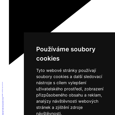
Používáme soubory
cookies
Tyto webové stránky používají
soubory cookies a další sledovací
nástroje s cílem vylepšení
1
2
3
uživatelského prostředí, zobrazení
4
5
6
7
přizpůsobeného obsahu a reklam,
8
9
10
analýzy návštěvnosti webových
11
12
13
14
stránek a zjištění zdroje
15
16
17
18
návštěvnosti.
19