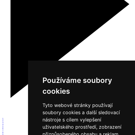
Používáme soubory
cookies
Tyto webové stránky používají
soubory cookies a další sledovací
nástroje s cílem vylepšení
1
2
3
4
uživatelského prostředí, zobrazení
5
6
7
přizpůsobeného obsahu a reklam,
8
9