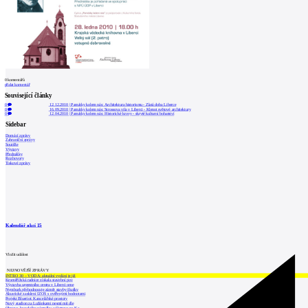
0
komentářů
přidat komentář
Související články
0
12.12.2010
|
Památky kolem nás: Architektura historismu - Zlatá doba Liberce
0
16.09.2010
|
Památky kolem nás: Strossova vila v Liberci - Klenot světové architektury
0
12.04.2010
|
Památky kolem nás: Historické krovy - skryté kulturní bohatství
Sidebar
Domácí zprávy
Zahraniční zprávy
Soutěže
Výstavy
Přednášky
Rozhovory
Tiskové zprávy
Kalendář akcí
15
Vložit událost
NEJNOVĚJŠÍ ZPRÁVY
INTRO 30 – VODA: aktuální vydání je již
Kroměřížská radnice získala stavební pov
Výstavba urgentního centra v Liberci ome
Nymburk přehodnocuje záměr stavby školky
Akustické zasklení IZOS s ověřenými hodnotami
Projekt Blueriot: Kancelářské prostory
Nový stadion za Lužánkami nesmí mít dle
Obnova loveckého zámečku u Ostrova na Ka