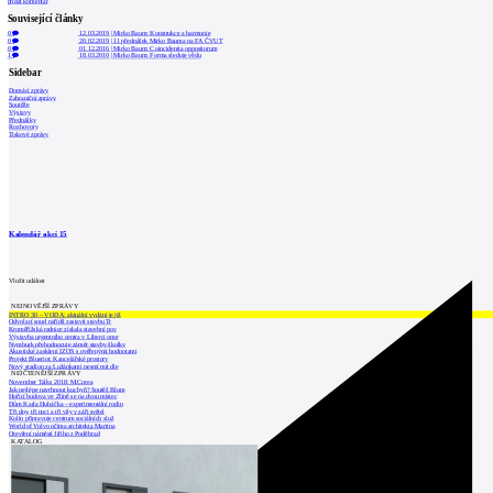
přidat komentář
Související články
0
12.03.2019
|
Mirko Baum: Konstrukce a harmonie
0
20.02.2019
|
11 přednášek Mirko Bauma na FA ČVUT
0
01.12.2016
|
Mirko Baum: Coincidentia oppositorum
1
18.03.2010
|
Mirko Baum: Forma sleduje vědu
Sidebar
Domácí zprávy
Zahraniční zprávy
Soutěže
Výstavy
Přednášky
Rozhovory
Tiskové zprávy
Kalendář akcí
15
Vložit událost
NEJNOVĚJŠÍ ZPRÁVY
INTRO 30 – VODA: aktuální vydání je již
Odvolací soud nařídil zastavit stavbu Tr
Kroměřížská radnice získala stavební pov
Výstavba urgentního centra v Liberci ome
Nymburk přehodnocuje záměr stavby školky
Akustické zasklení IZOS s ověřenými hodnotami
Projekt Blueriot: Kancelářské prostory
Nový stadion za Lužánkami nesmí mít dle
NEJČTENĚJŠÍ ZPRÁVY
November Talks 2018: M.Corea
Jak nejlépe navrhnout kuchyň? Soutěž Blum
Hořící budova ve Zlíně se na dvou místec
Dům Karla Hubáčka – experimentální rodin
Tři dny, tři noci a tři vily v záři světel
Kolín připravuje centrum sociálních služ
World of Volvo očima architekta Martina
Otevření náměstí Jiřího z Poděbrad
KATALOG