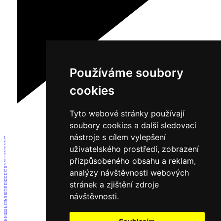
Používáme soubory
cookies
Tyto webové stránky používají
soubory cookies a další sledovací
nástroje s cílem vylepšení
1
2
3
uživatelského prostředí, zobrazení
4
5
6
7
přizpůsobeného obsahu a reklam,
8
9
10
analýzy návštěvnosti webových
11
12
13
14
stránek a zjištění zdroje
15
16
17
návštěvnosti.
18
19
20
21
22
23
24
25
26