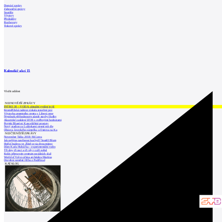
Domácí zprávy
Zahraniční zprávy
Soutěže
Výstavy
Přednášky
Rozhovory
Tiskové zprávy
Kalendář akcí
15
Vložit událost
NEJNOVĚJŠÍ ZPRÁVY
INTRO 30 – VODA: aktuální vydání je již
Kroměřížská radnice získala stavební pov
Výstavba urgentního centra v Liberci ome
Nymburk přehodnocuje záměr stavby školky
Akustické zasklení IZOS s ověřenými hodnotami
Projekt Blueriot: Kancelářské prostory
Nový stadion za Lužánkami nesmí mít dle
Obnova loveckého zámečku u Ostrova na Ka
NEJČTENĚJŠÍ ZPRÁVY
November Talks 2018: M.Corea
Jak nejlépe navrhnout kuchyň? Soutěž Blum
Hořící budova ve Zlíně se na dvou místec
Dům Karla Hubáčka – experimentální rodin
Tři dny, tři noci a tři vily v záři světel
Kolín připravuje centrum sociálních služ
World of Volvo očima architekta Martina
Otevření náměstí Jiřího z Poděbrad
KATALOG