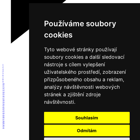
Používáme soubory
cookies
Tyto webové stránky používají
soubory cookies a další sledovací
nástroje s cílem vylepšení
1
2
3
uživatelského prostředí, zobrazení
4
5
6
přizpůsobeného obsahu a reklam,
7
8
9
10
analýzy návštěvnosti webových
11
12
13
14
stránek a zjištění zdroje
15
16
17
návštěvnosti.
18
19
20
21
22
23
24
25
Souhlasím
26
27
28
29
30
31
Odmítám