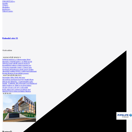
Zahraniční zprávy
Soutěže
Výstavy
Přednášky
Rozhovory
Tiskové zprávy
Kalendář akcí
15
Vložit událost
NEJNOVĚJŠÍ ZPRÁVY
Světelné instalace a videomapping lákají
Demolici vyhořelé budovy ve Zlíně urychl
Odvolací soud nařídil zastavit stavbu Tr
Kroměřížská radnice získala stavební pov
Výstavba urgentního centra v Liberci ome
Nymburk přehodnocuje záměr stavby školky
Akustické zasklení IZOS s ověřenými hodnotami
Projekt Blueriot: Kancelářské prostory
NEJČTENĚJŠÍ ZPRÁVY
November Talks 2018: M.Corea
Jak nejlépe navrhnout kuchyň? Soutěž Blum
Dům Karla Hubáčka – experimentální rodin
Soutěž „Umělecké dílo věnované Lucii Bakešové
Hořící budova ve Zlíně se na dvou místec
Tři dny, tři noci a tři vily v záři světel
Kolín připravuje centrum sociálních služ
World of Volvo očima architekta Martina
KATALOG
Partneři