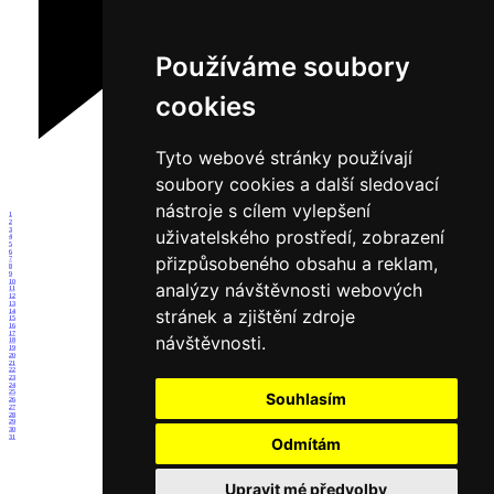
Používáme soubory
cookies
Tyto webové stránky používají
soubory cookies a další sledovací
nástroje s cílem vylepšení
1
2
3
uživatelského prostředí, zobrazení
4
5
6
přizpůsobeného obsahu a reklam,
7
8
9
10
analýzy návštěvnosti webových
11
12
13
stránek a zjištění zdroje
14
15
16
17
návštěvnosti.
18
19
20
21
22
23
24
25
Souhlasím
26
27
28
29
30
31
Odmítám
Upravit mé předvolby