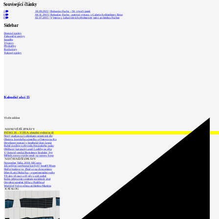
Související články
1
18.09.2022
|
Bohuslav Fuchs – 50. výročí úmrtí
0
04.11.2015
|
Bohuslav Fuchs - putovní výstava v Galerie Architektury Brno
0
02.07.2015
|
Výstava v Luhačovicích představuje práci architekta Fuchse
Sidebar
Domácí zprávy
Zahraniční zprávy
Soutěže
Výstavy
Přednášky
Rozhovory
Tiskové zprávy
Kalendář akcí
15
Vložit událost
NEJNOVĚJŠÍ ZPRÁVY
INTRO 30 – VODA: aktuální vydání je již
Nový stadion za Lužánkami nesmí mít dle
Obnova loveckého zámečku u Ostrova na Ka
Developer postaví v brněnské části Lesná
Babiš uvažuje o převodu Hrzánského palác
Oblíbený karvinský areál Lodičky se přip
V Ostravě vzniká Rezidence Stodolní, byt
Mělník znovu vypíše tendr na opravu koup
NEJČTENĚJŠÍ ZPRÁVY
November Talks 2018: M.Corea
Jak nejlépe navrhnout kuchyň? Soutěž Blum
Hořící budova ve Zlíně se na dvou místec
Dům Karla Hubáčka – experimentální rodin
Tři dny, tři noci a tři vily v záři světel
Kolín připravuje centrum sociálních služ
Otevření náměstí Jiřího z Poděbrad
World of Volvo očima architekta Martina
KATALOG