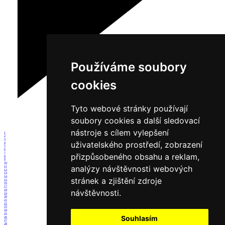
Používáme soubory
cookies
Tyto webové stránky používají
soubory cookies a další sledovací
nástroje s cílem vylepšení
1
2
3
uživatelského prostředí, zobrazení
4
5
6
7
přizpůsobeného obsahu a reklam,
8
9
10
analýzy návštěvnosti webových
11
12
13
14
stránek a zjištění zdroje
15
16
17
návštěvnosti.
18
19
20
21
22
23
24
25
Souhlasím
26
27
28