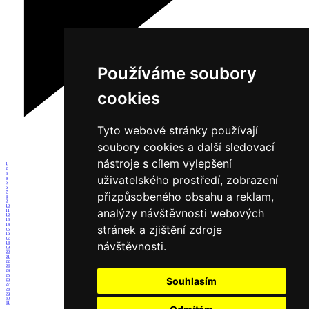
Používáme soubory
cookies
Tyto webové stránky používají
soubory cookies a další sledovací
nástroje s cílem vylepšení
1
2
3
uživatelského prostředí, zobrazení
4
5
6
7
přizpůsobeného obsahu a reklam,
8
9
10
analýzy návštěvnosti webových
11
12
13
14
stránek a zjištění zdroje
15
16
17
návštěvnosti.
18
19
20
21
22
23
24
25
Souhlasím
26
27
28
29
30
31