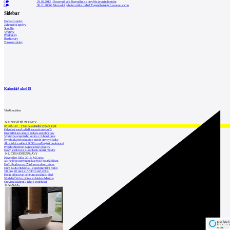
0
29.02.2012
|
Opravená vila Tugendhat se otevřela prvním hostům
0
30.11.2006
|
Moravská galerie vrátila rodině Tugendhatových cennou sochu
Sidebar
Domácí zprávy
Zahraniční zprávy
Soutěže
Výstavy
Přednášky
Rozhovory
Tiskové zprávy
Kalendář akcí
15
Vložit událost
NEJNOVĚJŠÍ ZPRÁVY
INTRO 30 – VODA: aktuální vydání je již
Odvolací soud nařídil zastavit stavbu Tr
Kroměřížská radnice získala stavební pov
Výstavba urgentního centra v Liberci ome
Nymburk přehodnocuje záměr stavby školky
Akustické zasklení IZOS s ověřenými hodnotami
Projekt Blueriot: Kancelářské prostory
Nový stadion za Lužánkami nesmí mít dle
NEJČTENĚJŠÍ ZPRÁVY
November Talks 2018: M.Corea
Jak nejlépe navrhnout kuchyň? Soutěž Blum
Hořící budova ve Zlíně se na dvou místec
Dům Karla Hubáčka – experimentální rodin
Tři dny, tři noci a tři vily v záři světel
Kolín připravuje centrum sociálních služ
World of Volvo očima architekta Martina
Otevření náměstí Jiřího z Poděbrad
KATALOG