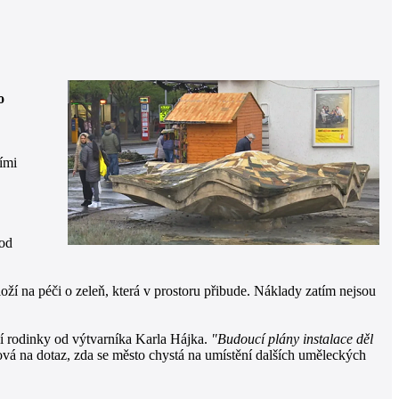
o
ími
 od
ží na péči o zeleň, která v prostoru přibude. Náklady zatím nejsou
čí rodinky od výtvarníka Karla Hájka.
"Budoucí plány instalace děl
á na dotaz, zda se město chystá na umístění dalších uměleckých