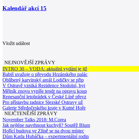
Kalendář akcí
15
Vložit událost
NEJNOVĚJŠÍ ZPRÁVY
INTRO 30 – VODA: aktuální vydání je již
Babiš uvažuje o převodu Hrzánského palác
Oblíbený karvinský areál Lodičky se přip
V Ostravě vzniká Rezidence Stodolní, byt
Mělník znovu vypíše tendr na opravu koup
Renesanční letohrádek v České Lípě převz
Pro přístavbu radnice Slezské Ostravy už
Galerie Středočeského kraje v Kutné Hoře
NEJČTENĚJŠÍ ZPRÁVY
November Talks 2018: M.Corea
Jak nejlépe navrhnout kuchyň? Soutěž Blum
Hořící budova ve Zlíně se na dvou místec
Dům Karla Hubáčka – experimentální rodin