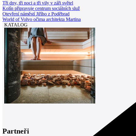
Tři dny, tři noci a tři vily v záři světel
Kolín připravuje centrum sociálních služ
Otevření náměstí Jiřího z Poděbrad
World of Volvo očima architekta Martina
KATALOG
Partneři