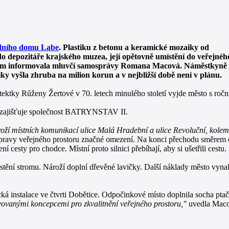
dního domu Labe
. Plastiku z betonu a keramické mozaiky od
 depozitáře krajského muzea, její opětovně umístění do veřejnéh
 tom informovala mluvčí samosprávy Romana Macová. Náměstkyně
y vyšla zhruba na milion korun a v nejbližší době není v plánu.
ktky Růženy Žertové v 70. letech minulého století vyjde město s ročn
u zajišťuje společnost BATRYNSTAV II.
oží místních komunikací ulice Malá Hradební a ulice Revoluční, kolem
pravy veřejného prostoru značné omezení. Na konci přechodu směrem
esty pro chodce. Místní proto silnici přebíhají, aby si ušetřili cestu.
ění stromu. Nároží doplní dřevěné lavičky. Další náklady město vynalo
á instalace ve čtvrti Dobětice. Odpočinkové místo doplnila socha pta
vovanými koncepcemi pro zkvalitnění veřejného prostoru,"
uvedla Macov