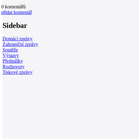
0
komentářů
přidat komentář
Sidebar
Domácí zprávy
Zahraniční zprávy
Soutěže
Výstavy
Přednášky
Rozhovory
Tiskové zprávy