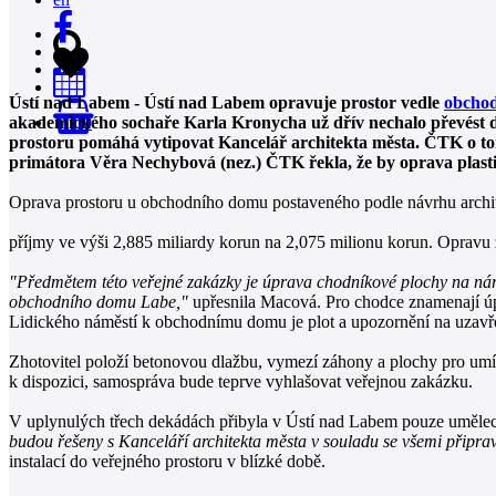
Ústí nad Labem - Ústí nad Labem opravuje prostor vedle
obcho
akademického sochaře Karla Kronycha už dřív nechalo převést do
0
prostoru pomáhá vytipovat Kancelář architekta města. ČTK o
primátora Věra Nechybová (nez.) ČTK řekla, že by oprava plastik
Oprava prostoru u obchodního domu postaveného podle návrhu archite
příjmy ve výši 2,885 miliardy korun na 2,075 milionu korun. Oprav
"Předmětem této veřejné zakázky je úprava chodníkové plochy na nár
obchodního domu Labe,"
upřesnila Macová. Pro chodce znamenají ú
Lidického náměstí k obchodnímu domu je plot a upozornění na uzavření c
Zhotovitel položí betonovou dlažbu, vymezí záhony a plochy pro umíst
k dispozici, samospráva bude teprve vyhlašovat veřejnou zakázku.
V uplynulých třech dekádách přibyla v Ústí nad Labem pouze uměleck
budou řešeny s Kanceláří architekta města v souladu se všemi připra
instalací do veřejného prostoru v blízké době.