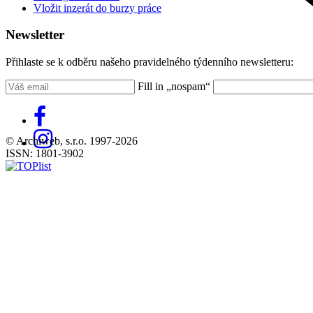
Vložit inzerát do burzy práce
Newsletter
Přihlaste se k odběru našeho pravidelného týdenního newsletteru:
Fill in „nospam“
© Archiweb, s.r.o. 1997-2026
ISSN: 1801-3902