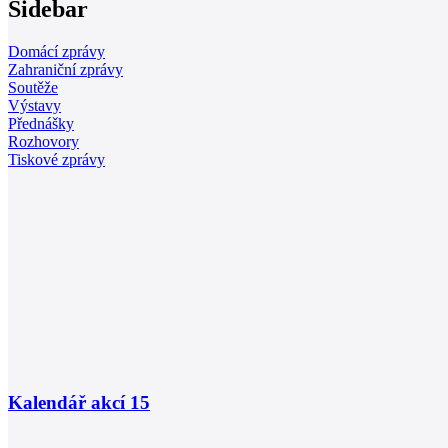
Sidebar
Domácí zprávy
Zahraniční zprávy
Soutěže
Výstavy
Přednášky
Rozhovory
Tiskové zprávy
Kalendář akcí
15