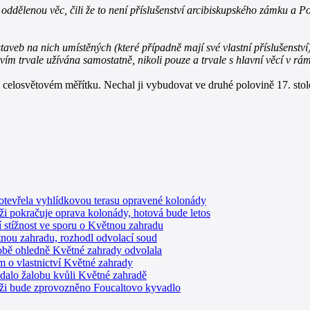
oddělenou věc, čili že to není příslušenství arcibiskupského zámku a P
b na nich umístěných (které případně mají své vlastní příslušenství),
ím trvale užívána samostatně, nikoli pouze a trvale s hlavní věcí v rá
celosvětovém měřítku. Nechal ji vybudovat ve druhé polovině 17. stole
otevřela vyhlídkovou terasu opravené kolonády
i pokračuje oprava kolonády, hotová bude letos
í stížnost ve sporu o Květnou zahradu
tnou zahradu, rozhodl odvolací soud
lobě ohledně Květné zahrady odvolala
m o vlastnictví Květné zahrady
dalo žalobu kvůli Květné zahradě
ži bude zprovozněno Foucaltovo kyvadlo