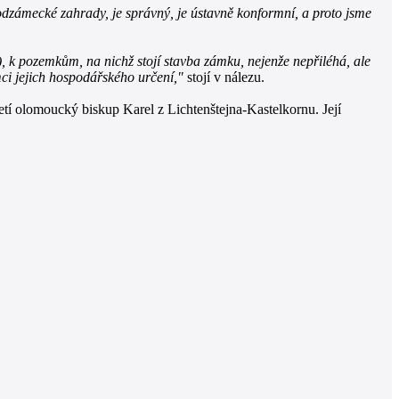
odzámecké zahrady, je správný, je ústavně konformní, a proto jsme
 k pozemkům, na nichž stojí stavba zámku, nejenže nepřiléhá, ale
mci jejich hospodářského určení,"
stojí v nálezu.
tí olomoucký biskup Karel z Lichtenštejna-Kastelkornu. Její