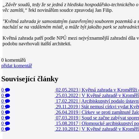
„Závěr soudů, tedy že se jedná z hlediska hospodářsko-technického o 
věc zamítli,“
řekl novinářům soudce zpravodaj Jan Filip.
"Květná zahrada je samostatným (uzavřeným) souborem pozemků a stave
nachází se na vzdáleném místě, a může být jakožto park se zahradnictv
Květná zahrada patří podle NPÚ mezi nejvýznamnější zahradní díla v 
podobu navrhovali italští architekti.
0
komentářů
přidat komentář
Související články
0
02.05.2023
|
Květná zahrada v Kroměříži 
0
25.03.2022
|
V Květné zahradě v Kroměříž
0
17.02.2021
|
Arcibiskupství podalo ústavn
0
29.11.2019
|
Stát nemusí církvi vydat Kvě
0
26.04.2019
|
Církev se proti zamítnuté ža
0
07.03.2019
|
Soud se začne zabývat spore
0
15.08.2017
|
Olomoucké arcibiskupství po
0
22.10.2012
|
V Květné zahradě v Kroměří