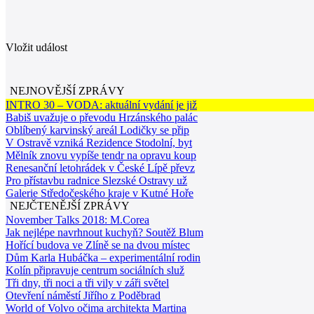
Vložit událost
NEJNOVĚJŠÍ ZPRÁVY
INTRO 30 – VODA: aktuální vydání je již
Babiš uvažuje o převodu Hrzánského palác
Oblíbený karvinský areál Lodičky se přip
V Ostravě vzniká Rezidence Stodolní, byt
Mělník znovu vypíše tendr na opravu koup
Renesanční letohrádek v České Lípě převz
Pro přístavbu radnice Slezské Ostravy už
Galerie Středočeského kraje v Kutné Hoře
NEJČTENĚJŠÍ ZPRÁVY
November Talks 2018: M.Corea
Jak nejlépe navrhnout kuchyň? Soutěž Blum
Hořící budova ve Zlíně se na dvou místec
Dům Karla Hubáčka – experimentální rodin
Kolín připravuje centrum sociálních služ
Tři dny, tři noci a tři vily v záři světel
Otevření náměstí Jiřího z Poděbrad
World of Volvo očima architekta Martina