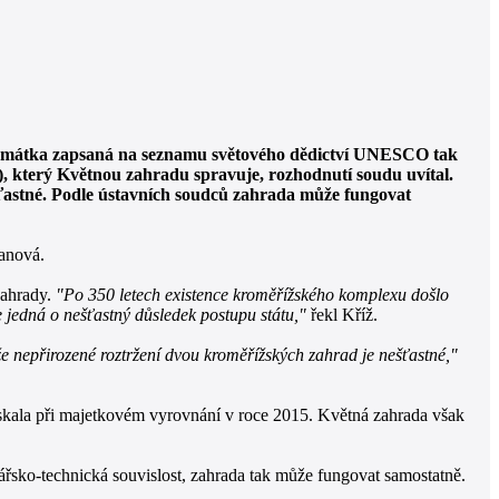
Památka zapsaná na seznamu světového dědictví UNESCO tak
Ú), který Květnou zahradu spravuje, rozhodnutí soudu uvítal.
šťastné. Podle ústavních soudců zahrada může fungovat
anová.
zahrady.
"Po 350 letech existence kroměřížského komplexu došlo
 jedná o nešťastný důsledek postupu státu,"
řekl Kříž.
že nepřirozené roztržení dvou kroměřížských zahrad je nešťastné,"
ískala při majetkovém vyrovnání v roce 2015. Květná zahrada však
sko-technická souvislost, zahrada tak může fungovat samostatně.