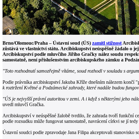
Brno/Olomouc/Praha – Ústavní soud (ÚS)
zamítl stížnost
Arcibis
zůstává ve vlastnictví státu. Arcibiskupství neúspěšně žádalo o 
Arcibiskupství podle mluvčího Jiřího Gračky nález soudu respek
samostatně, není příslušenstvím arcibiskupského zámku a Podz
"Toto rozhodnutí samozřejmě vítáme, soud rozhodl v souladu s argumen
Podle právníka arcibiskupství Jakuba Kříže dnešním nálezem končí "p
k roztržení Květné a Podzámecké zahrady, které nadále budou fungova
"ÚS je nejvyšší právní autoritou v zemi. A i když s některými jeho ná
uvedl mluvčí Gračka.
Arcibiskupství v neúspěšné žalobě tvrdilo, že zahrada tvoří funkčn
podle rozsudku může fungovat samostatně, navrácení církvi se jí tedy
Ústavní soudci podle zpravodaje Jana Filipa akceptovali stanovisko