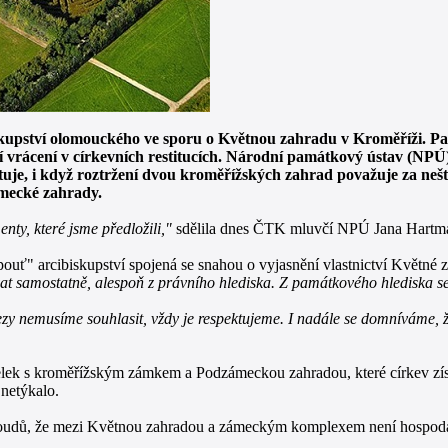
kupství olomouckého ve sporu o Květnou zahradu v Kroměříži. 
její vrácení v církevních restitucích. Národní památkový ústav (NP
tuje, i když roztržení dvou kroměřížských zahrad považuje za ne
ámecké zahrady.
ty, které jsme předložili,"
sdělila dnes ČTK mluvčí NPÚ Jana Hartm
ouť" arcibiskupství spojená se snahou o vyjasnění vlastnictví Květné 
t samostatně, alespoň z právního hlediska. Z památkového hlediska se
lezy nemusíme souhlasit, vždy je respektujeme. I nadále se domníváme, 
í celek s kroměřížským zámkem a Podzámeckou zahradou, které církev z
 netýkalo.
 soudů, že mezi Květnou zahradou a zámeckým komplexem není hospodář