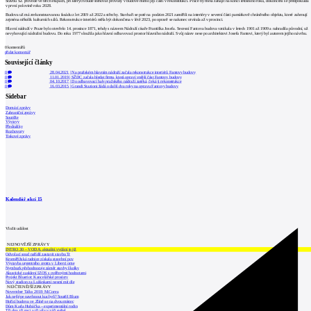
Stavbu SŽ provede ve třech etapách, při kterých bude stěhovat provozy v budově mimo její části v rekonstrukci. Práce by měla zahájit na konci letošního roku, dokončení se předpokládá
v první polovině roku 2028.
Budova už má zrekonstruovanou fasádu z let 2019 až 2022 a střechy. Stavbaři se poté na podzim 2021 zaměřili na interiéry v severní části památkově chráněného objektu, které zahrnují
zejména několik kulturních sálů. Rekonstrukce interiérů měla být dokončena v létě 2023, po opravě se nakonec otvírala až v prosinci.
Hlavní nádraží v Praze bylo otevřelo 14. prosince 1871, tehdy s názvem Nádraží císaře Františka Josefa. Secesní Fantova budova vznikala v letech 1901 až 1909 a nahradila původní, už
nevyhovující nádražní budovu. Do roku 1977 sloužila jako hlavní odbavovací prostor hlavního nádraží. Svůj název nese po architektovi Josefu Fantovi, který byl autorem jejího návrhu.
0
komentářů
přidat komentář
Související články
0
28.04.2021
|
Na pražském hlavním nádraží začala rekonstrukce interiérů Fantovy budovy
0
11.01.2019
|
SŽDC začala hledat firmu, která opraví vnější část Fantovy budovy
0
04.10.2017
|
Do odbavovací haly pražského nádraží zatéká, čeká ji rekonstrukce
0
16.03.2015
|
Grandi Stazioni žádá o další dva roky na opravu Fantovy budovy
Sidebar
Domácí zprávy
Zahraniční zprávy
Soutěže
Výstavy
Přednášky
Rozhovory
Tiskové zprávy
Kalendář akcí
15
Vložit událost
NEJNOVĚJŠÍ ZPRÁVY
INTRO 30 – VODA: aktuální vydání je již
Odvolací soud nařídil zastavit stavbu Tr
Kroměřížská radnice získala stavební pov
Výstavba urgentního centra v Liberci ome
Nymburk přehodnocuje záměr stavby školky
Akustické zasklení IZOS s ověřenými hodnotami
Projekt Blueriot: Kancelářské prostory
Nový stadion za Lužánkami nesmí mít dle
NEJČTENĚJŠÍ ZPRÁVY
November Talks 2018: M.Corea
Jak nejlépe navrhnout kuchyň? Soutěž Blum
Hořící budova ve Zlíně se na dvou místec
Dům Karla Hubáčka – experimentální rodin
Tři dny, tři noci a tři vily v záři světel