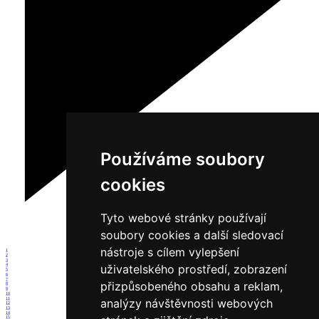
Používáme soubory
cookies
Tyto webové stránky používají
soubory cookies a další sledovací
nástroje s cílem vylepšení
1
2
3
uživatelského prostředí, zobrazení
4
5
6
7
přizpůsobeného obsahu a reklam,
8
9
10
11
analýzy návštěvnosti webových
12
13
14
15