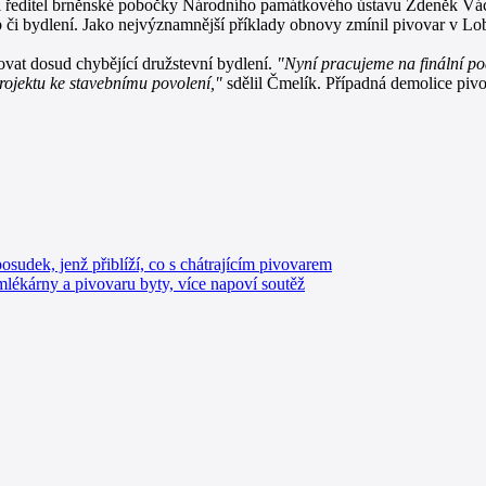
 ředitel brněnské pobočky Národního památkového ústavu Zdeněk Vácha
b či bydlení. Jako nejvýznamnější příklady obnovy zmínil pivovar v L
ovat dosud chybějící družstevní bydlení.
"Nyní pracujeme na finální pod
ojektu ke stavebnímu povolení,"
sdělil Čmelík. Případná demolice pivo
sudek, jenž přiblíží, co s chátrajícím pivovarem
lékárny a pivovaru byty, více napoví soutěž