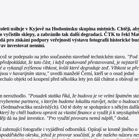
oletí usiluje v Kyjově na Hodonínsku skupina místních. Chtějí, ab
 vyčistilo sklepy, a zabránilo tak další degradaci. ČTK to řekl Ma
á pro získání podpory veřejnosti výstavu fotografií historické bu
rav investovat nemíní.
, což se podepsalo na jeho současném stavebně technickém stavu.
"Pod 
edpokládat, že tato část, i když opakovaně přestavovaná, je nejstarší 
a vykazují zvýšenou vlhkost, kvůli které degraduje zeď. Vlhkost se pře
jsou v havarijním stavu,"
uvedli manželé Černí, kteří se o osud jedné
chalo objekt od koupení před několika lety jen dál chátrat a obávají se
ím nerozhodlo.
"Posudek statika říká, že budova je ve velmi špatném st
nevybereme partnera, s kterým budeme lokalitu rozvíjet, nelze o budoucn
(Sedmadvacítka nezávislých). Od té doby se spolupráce s někým dalším
 který by chtěl budovu opravit za vlastní finance a využít ji k smyslu
ji dá na jiné investice.
"Pro využití pivovaru nemá náplň,"
dodal.
cí zahrnující fotografie i vyjádření odborníků. Opírají se kromě jiného
podářského okrsku, jehož je pivovar součástí, je dle našeho názoru nes