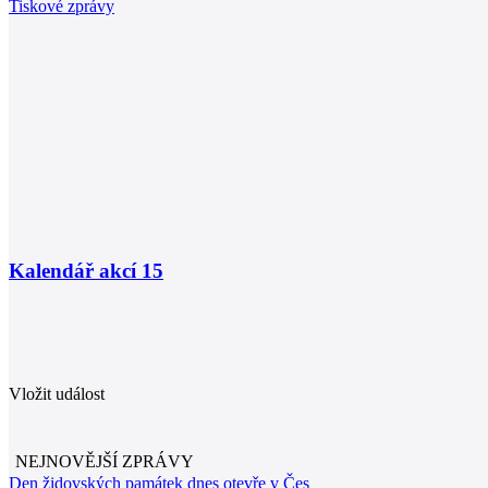
Tiskové zprávy
Kalendář akcí
15
Vložit událost
NEJNOVĚJŠÍ ZPRÁVY
Den židovských památek dnes otevře v Čes