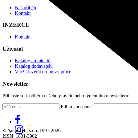
Náš příběh
Kontakt
INZERCE
Kontakt
Uživatel
Katalog architektů
Katalog dodavatelů
Vložit inzerát do burzy práce
Newsletter
Přihlaste se k odběru našeho pravidelného týdenního newsletteru:
Fill in „nospam“
© Archiweb, s.r.o. 1997-2026
ISSN: 1801-3902