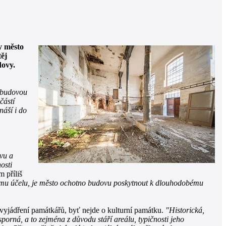
y město
těj
dovy.
budovou
částí
náší i do
avu a
osti
 příliš
plnému účelu, je město ochotno budovu poskytnout k dlouhodobému
 o vyjádření památkářů, byť nejde o kulturní památku.
"Historická,
porná, a to zejména z důvodu stáří areálu, typičnosti jeho