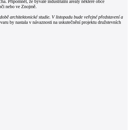
. Připomněl, že bývalé industriální areály některé obce
obči nebo ve Znojmě.
obě architektonické studie. V listopadu bude veřejné představení a
varu by nastala v návaznosti na uskutečnění projektu družstevních