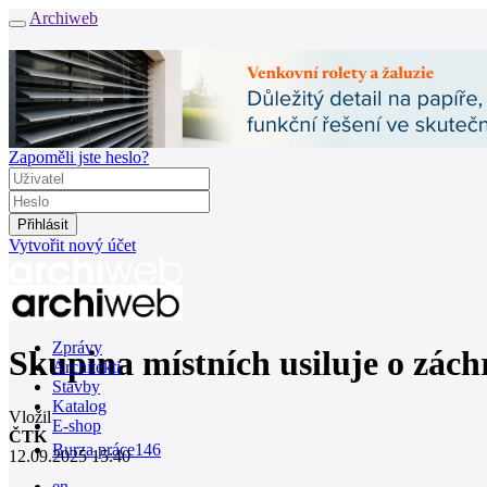
Archiweb
Zapoměli jste heslo?
Vytvořit nový účet
Zprávy
Skupina místních usiluje o zác
Architekti
Stavby
Katalog
Vložil
E-shop
ČTK
Burza práce
146
12.09.2025 15:40
en