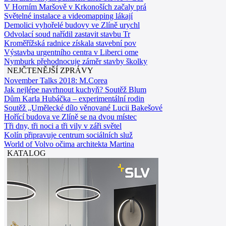
V Horním Maršově v Krkonoších začaly prá
Světelné instalace a videomapping lákají
Demolici vyhořelé budovy ve Zlíně urychl
Odvolací soud nařídil zastavit stavbu Tr
Kroměřížská radnice získala stavební pov
Výstavba urgentního centra v Liberci ome
Nymburk přehodnocuje záměr stavby školky
NEJČTENĚJŠÍ ZPRÁVY
November Talks 2018: M.Corea
Jak nejlépe navrhnout kuchyň? Soutěž Blum
Dům Karla Hubáčka – experimentální rodin
Soutěž „Umělecké dílo věnované Lucii Bakešové
Hořící budova ve Zlíně se na dvou místec
Tři dny, tři noci a tři vily v záři světel
Kolín připravuje centrum sociálních služ
World of Volvo očima architekta Martina
KATALOG