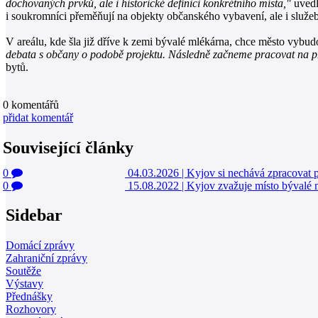
dochovaných prvků, ale i historické definici konkrétního místa,"
uvedl
i soukromníci přeměňují na objekty občanského vybavení, ale i služe
V areálu, kde šla již dříve k zemi bývalé mlékárna, chce město vybud
debata s občany o podobě projektu. Následně začneme pracovat na pr
bytů.
0
komentářů
přidat komentář
Související články
0
04.03.2026
|
Kyjov si nechává zpracovat po
0
15.08.2022
|
Kyjov zvažuje místo bývalé m
Sidebar
Domácí zprávy
Zahraniční zprávy
Soutěže
Výstavy
Přednášky
Rozhovory