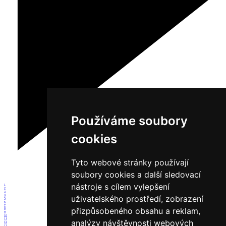
Používáme soubory
cookies
Tyto webové stránky používají
soubory cookies a další sledovací
nástroje s cílem vylepšení
1
2
3
4
uživatelského prostředí, zobrazení
5
6
7
přizpůsobeného obsahu a reklam,
8
9
10
11
analýzy návštěvnosti webových
12
13