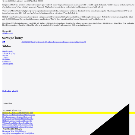
víc než 65.000 lidí, zatímco v roce 2017 jich bylo 54.000.
Prágerová ČTK řekla, že termín zahájení plánovaných úprav vnitřních prostor biografu bude záviset na tom, jak rychle se podaří zajistit dodavatele.
"Záležet bude na výsledku výběrového
řízení, zda se do něj někdo přihlásí,"
upozornila Prágerová. Při předchozí rekonstrukci se podle ní výběrové řízení protáhlo na několik měsíců.
Vedení kina Metro 70 zároveň připravuje novou digitalizaci promítací techniky, na kterou chce také získat dotaci ze Státního fondu kinematografie.
"Životnost projektoru se blíží ke své
hranici, do konce roku 2021 bude nutné pořídit nový digitální projektor a příslušenství,"
uvedla Sokolová.
Náklady na pořízení nového laserového projektoru s integrovaným 3D systémem a bílého plátna vedení kina vyčíslilo na pět milionů korun. Ze Státního fondu kinematografie lze získat
nejvýše 300.000 korun. Zbytek nákladů bude muset uhradit město.
"Rádi bychom oslovili se žádostí o dotaci Olomoucký kraj,"
dodala Sokolová.
Kino Metro 70 bylo digitalizováno v roce 2011, což si tehdy vyžádalo 6,2 milionu korun. Prostějovská radnice na tento projekt získala dotaci 800.000 korun. Kino Metro 70 je posledním
klasickým biografem v Prostějově. Kina Oko a Jas kvůli klesající návštěvnosti přestala promítat v 90. letech minulého století.
0
komentářů
přidat komentář
Související články
0
04.03.2026
|
Prostějov investuje 1,5 milionu korun do modernizace interiéru kina Metro 70
Sidebar
Domácí zprávy
Zahraniční zprávy
Soutěže
Výstavy
Přednášky
Rozhovory
Tiskové zprávy
Kalendář akcí
15
Vložit událost
NEJNOVĚJŠÍ ZPRÁVY
INTRO 30 – VODA: aktuální vydání je již
Obnova loveckého zámečku u Ostrova na Ka
Developer postaví v brněnské části Lesná
Babiš uvažuje o převodu Hrzánského palác
Oblíbený karvinský areál Lodičky se přip
V Ostravě vzniká Rezidence Stodolní, byt
Mělník znovu vypíše tendr na opravu koup
Renesanční letohrádek v České Lípě převz
NEJČTENĚJŠÍ ZPRÁVY
November Talks 2018: M.Corea
Jak nejlépe navrhnout kuchyň? Soutěž Blum