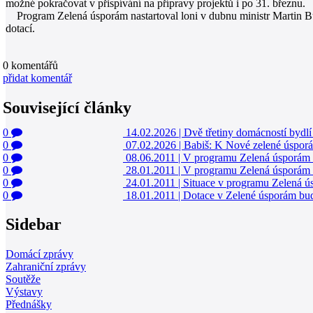
možné pokračovat v přispívání na přípravy projektů i po 31. březnu.
Program Zelená úsporám nastartoval loni v dubnu ministr Martin Bu
dotací.
0
komentářů
přidat komentář
Související články
0
14.02.2026
|
Dvě třetiny domácností bydl
0
07.02.2026
|
Babiš: K Nové zelené úsporám
0
08.06.2011
|
V programu Zelená úsporám 
0
28.01.2011
|
V programu Zelená úsporám m
0
24.01.2011
|
Situace v programu Zelená ús
0
18.01.2011
|
Dotace v Zelené úsporám bud
Sidebar
Domácí zprávy
Zahraniční zprávy
Soutěže
Výstavy
Přednášky