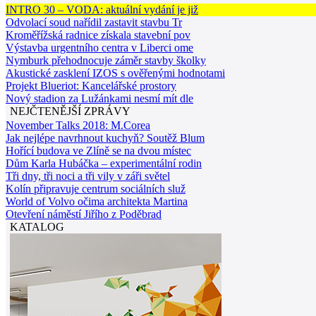
INTRO 30 – VODA: aktuální vydání je již
Odvolací soud nařídil zastavit stavbu Tr
Kroměřížská radnice získala stavební pov
Výstavba urgentního centra v Liberci ome
Nymburk přehodnocuje záměr stavby školky
Akustické zasklení IZOS s ověřenými hodnotami
Projekt Blueriot: Kancelářské prostory
Nový stadion za Lužánkami nesmí mít dle
NEJČTENĚJŠÍ ZPRÁVY
November Talks 2018: M.Corea
Jak nejlépe navrhnout kuchyň? Soutěž Blum
Hořící budova ve Zlíně se na dvou místec
Dům Karla Hubáčka – experimentální rodin
Tři dny, tři noci a tři vily v záři světel
Kolín připravuje centrum sociálních služ
World of Volvo očima architekta Martina
Otevření náměstí Jiřího z Poděbrad
KATALOG