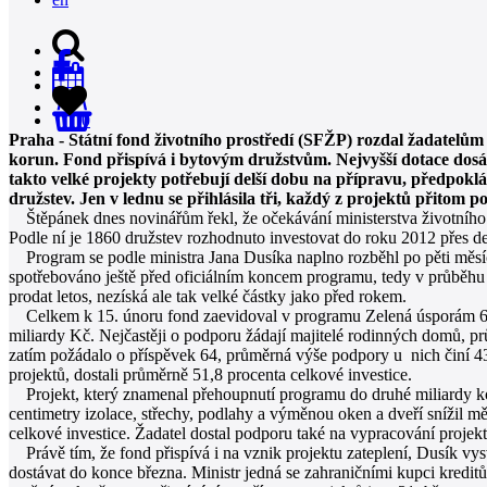
0
Praha - Státní fond životního prostředí (SFŽP) rozdal žadatelů
korun. Fond přispívá i bytovým družstvům. Nejvyšší dotace dosá
takto velké projekty potřebují delší dobu na přípravu, předpoklá
družstev. Jen v lednu se přihlásila tři, každý z projektů přitom p
Štěpánek dnes novinářům řekl, že očekávání ministerstva životního
Podle ní je 1860 družstev rozhodnuto investovat do roku 2012 přes de
Program se podle ministra Jana Dusíka naplno rozběhl po pěti měsí
spotřebováno ještě před oficiálním koncem programu, tedy v průběhu r
prodat letos, nezíská ale tak velké částky jako před rokem.
Celkem k 15. únoru fond zaevidoval v programu Zelená úsporám 6137
miliardy Kč. Nejčastěji o podporu žádají majitelé rodinných domů, p
zatím požádalo o příspěvek 64, průměrná výše podpory u nich činí 4
projektů, dostali průměrně 51,8 procenta celkové investice.
Projekt, který znamenal přehoupnutí programu do druhé miliardy ko
centimetry izolace, střechy, podlahy a výměnou oken a dveří snížil m
celkové investice. Žadatel dostal podporu také na vypracování projekt
Právě tím, že fond přispívá i na vznik projektu zateplení, Dusík vy
dostávat do konce března. Ministr jedná se zahraničními kupci kredit