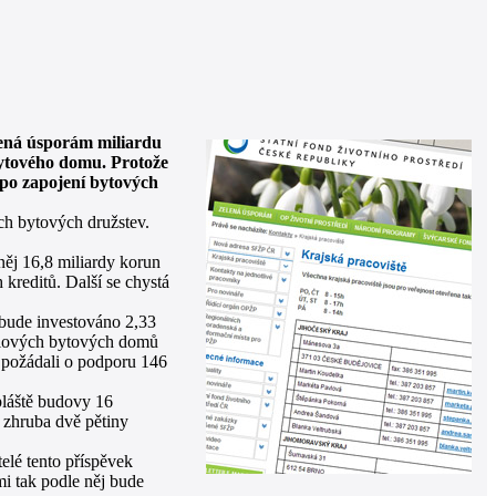
lená úsporám miliardu
bytového domu. Protože
 po zapojení bytových
ch bytových družstev.
ěj 16,8 miliardy korun
kreditů. Další se chystá
 bude investováno 2,33
nelových bytových domů
 požádali o podporu 146
pláště budovy 16
y zhruba dvě pětiny
elé tento příspěvek
mi tak podle něj bude