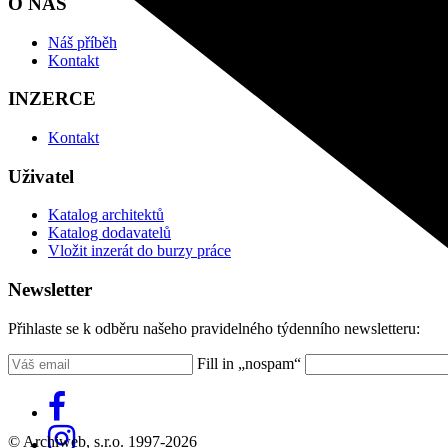
O NÁS
Náš příběh
Kontakt
INZERCE
Kontakt
Uživatel
Katalog architektů
Katalog dodavatelů
Vložit inzerát do burzy práce
Newsletter
Přihlaste se k odběru našeho pravidelného týdenního newsletteru:
Fill in „nospam“
© Archiweb, s.r.o. 1997-2026