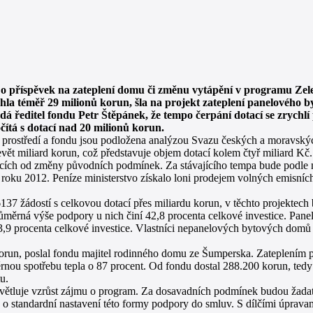
m o příspěvek na zateplení domu či změnu vytápění v programu Ze
hla téměř 29 milionů korun, šla na projekt zateplení panelového 
dá ředitel fondu Petr Štěpánek, že tempo čerpání dotací se zrychlí
očítá s dotací nad 20 milionů korun.
 prostředí a fondu jsou podložena analýzou Svazu českých a moravský
vět miliard korun, což představuje objem dotací kolem čtyř miliard Kč.
cích od změny původních podmínek. Za stávajícího tempa bude podle n
oku 2012. Peníze ministerstvo získalo loni prodejem volných emisních 
 žádostí s celkovou dotací přes miliardu korun, v těchto projektech
růměrná výše podpory u nich činí 42,8 procenta celkové investice. Pa
3,9 procenta celkové investice. Vlastníci nepanelových bytových domů
run, poslal fondu majitel rodinného domu ze Šumperska. Zateplením 
ěrnou spotřebu tepla o 87 procent. Od fondu dostal 288.200 korun, ted
u.
světluje vzrůst zájmu o program. Za dosavadních podmínek budou žadat
ů o standardní nastavení této formy podpory do smluv. S dílčími úprava