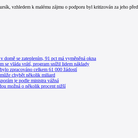
rsík, vzhledem k malému zájmu o podporu byl kritizován za jeho před
í v domě se zateplením, 91 pct má vyměněná okna
 se vláda vrátí, program snížil lidem náklady
bylo zpracováno celkem 61 000 žádostí
ůže chybět několik miliard
porám je podle ministra vážná
ou možná o několik procent nižší