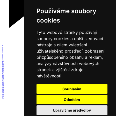
Používáme soubory
cookies
Tyto webové stránky používají
soubory cookies a další sledovací
nástroje s cílem vylepšení
1
2
3
uživatelského prostředí, zobrazení
4
5
6
přizpůsobeného obsahu a reklam,
7
8
9
10
analýzy návštěvnosti webových
11
12
13
stránek a zjištění zdroje
14
15
16
17
návštěvnosti.
18
19
20
21
22
23
24
25
Souhlasím
26
27
28
29
30
31
Odmítám
Upravit mé předvolby