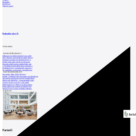
Výstavy
Přednášky
Rozhovory
Tiskové zprávy
Kalendář akcí
15
Vložit událost
NEJNOVĚJŠÍ ZPRÁVY
Odborníci prověřují technický stav opláš
Starý Plzenec má komplexní studii obnovy
Stavební povolení pro družstevní byty v
Pražští radní opět vybrali pro dostavbu
Daramis zahájil stavbu rezidenčního proj
V Pardubicích demoliční firma zbourala o
Pardubický kraj o prázdninách upravuje š
Na prohlídku a rozloučení s Invalidovnou
NEJČTENĚJŠÍ ZPRÁVY
November Talks 2018: M.Corea
Soutěž „Umělecké dílo věnované Lucii Bakešové
Jak nejlépe navrhnout kuchyň? Soutěž Blum
Dům Karla Hubáčka – experimentální rodin
Tři dny, tři noci a tři vily v záři světel
Hořící budova ve Zlíně se na dvou místec
Kolín připravuje centrum sociálních služ
World of Volvo očima architekta Martina
KATALOG
Partneři