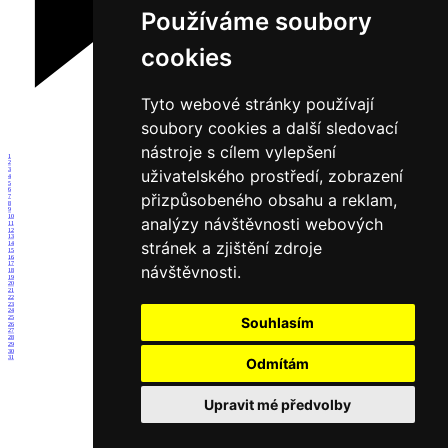
Používáme soubory
cookies
Tyto webové stránky používají
soubory cookies a další sledovací
nástroje s cílem vylepšení
1
2
3
uživatelského prostředí, zobrazení
4
5
6
přizpůsobeného obsahu a reklam,
7
8
9
10
analýzy návštěvnosti webových
11
12
13
stránek a zjištění zdroje
14
15
16
17
návštěvnosti.
18
19
20
21
22
23
24
25
Souhlasím
26
27
28
29
30
31
Odmítám
Upravit mé předvolby