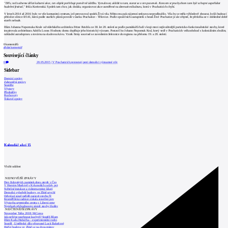
"Dřív, než začneme dělat kulturní akce, ten objekt potřebuje poměrně údržbu. Vymalovat, uklidit to tam, starat se o ten pozemek. Koncem srpna bychom tam byli schopni uspořádat
hudební festival,"
řekla Koritenská. Spolek tam chce, jak dodala, organizovat akce zaměřené na alternativní kulturu, která v Prachaticích chybí.
V letech 2014 až 2016 bylo ve vile komunitní centrum, jež provozoval spolek Živá vila. Město mu pak nájemní smlouvu neprodloužilo. Vila by se měla výhledově zbourat, kvůli budoucí
přeložce silnice II/141, která podle starších plánů povede v úseku Prachatice - Těšovice. Podle opozičních zastupitelů z hnutí Živé Prachatice je ale zřejmé, že přeložka se v dohledné době
stavět nebude.
Dům Johanna Nepomuka Krale od vídeňského architekta Fritze Reichla ze 30. let 20. století se podle památkářů řadí v kraji mezi nejkvalitnější puristicko-funkcionalistické stavby, které
inspirovala architektura Adolfa Loose. Hodnotu domu doplňuje jeho historický význam. Postavil ho Johann Nepomuk Kral, který vedl v Prachaticích velkoobchod s koloniálním zbožím,
nákladní autodopravu a továrnu na sladovou kávu. Vznik firmy souvisel se zavedením železnice do regionu na přelomu 19. a 20. století.
0
komentářů
přidat komentář
Související články
0
20.05.2015
|
V Prachaticích protestují proti demolici významné vily
Sidebar
Domácí zprávy
Zahraniční zprávy
Soutěže
Výstavy
Přednášky
Rozhovory
Tiskové zprávy
Kalendář akcí
15
Vložit událost
NEJNOVĚJŠÍ ZPRÁVY
Den židovských památek dnes otevře v Čes
V Horním Maršově v Krkonoších začaly prá
Světelné instalace a videomapping lákají
Demolici vyhořelé budovy ve Zlíně urychl
Odvolací soud nařídil zastavit stavbu Tr
Kroměřížská radnice získala stavební pov
Výstavba urgentního centra v Liberci ome
Nymburk přehodnocuje záměr stavby školky
NEJČTENĚJŠÍ ZPRÁVY
November Talks 2018: M.Corea
Jak nejlépe navrhnout kuchyň? Soutěž Blum
Dům Karla Hubáčka – experimentální rodin
Soutěž „Umělecké dílo věnované Lucii Bakešové
Hořící budova ve Zlíně se na dvou místec