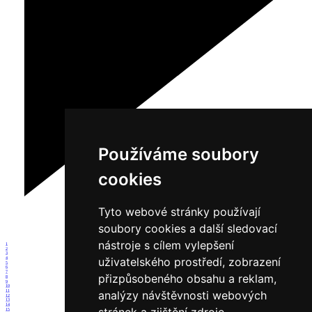
Používáme soubory
cookies
Tyto webové stránky používají
soubory cookies a další sledovací
nástroje s cílem vylepšení
1
2
3
uživatelského prostředí, zobrazení
4
5
6
7
přizpůsobeného obsahu a reklam,
8
9
10
11
analýzy návštěvnosti webových
12
13
14
15