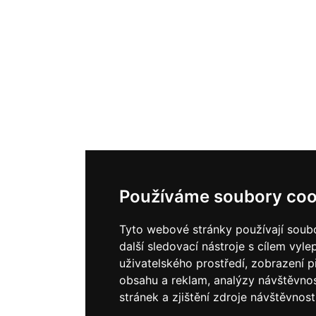
Používáme soubory coo
Tyto webové stránky používají soub
další sledovací nástroje s cílem vyle
uživatelského prostředí, zobrazení 
obsahu a reklam, analýzy návštěvno
stránek a zjištění zdroje návštěvnost