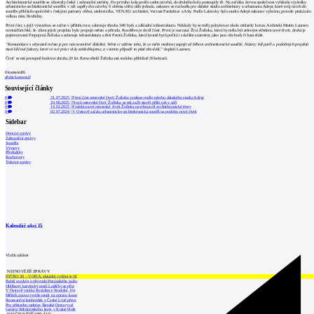
Architektonické soutěže se účastnily české i zahraniční ateliéry. Do prvního kola prošlo sedm návrhů, do druhého kola postoupily tři. Na začátku června společnost vyhlásila výsledky
urbanisticko-architektonické soutěže, v níž uspěly dva návrhy. S oběma vítězi dále jednala, nakonec se rozhodla pro dánské studio architektury a urbanismu Adept, které svůj návrh do
soutěže přihlásilo společně s českými partnery ohboi, atelier.tečka, VEN.KU architekti, Vectura Pardubice a Afry. Podle Laštovky bylo studio Adept nakonec vybráno, protože prokázalo
velkou míru flexibility.
První část, s jejíž výstavbou se začne v příštím roce, zahrnuje zhruba 340 bytů a základní infrastrukturu. Náklady by se měly pohybovat okolo miliardy korun. Architekt Martin Laursen
novinářům řekl, že cílem jejich projektu bylo propojit město a přírodu. Rozdělen je do tří částí. První je nazvaná Živá Žofinka, která by měla být zeleným středem nové čtvrti, druhá je
pojmenovaná Propojená Žofinka a zahrnuje infrastrukturu a třetí Pestrá Žofinka, která kromě bytů počítá i s dalším zázemím, jako jsou obchody či kanceláře.
"Komunikace s obyvateli města je pro nás nesmírně důležitá. Velmi si vážíme toho, že se měla možnost zapojit už během architektonické soutěže. Názory lidí patří u podobných projektů
mezi klíčové faktory, které ve své práci vždy zohledňujeme, a v tomto případě to platí obzvlášť,"
doplnil Laursen.
Čtvrť se má postupně budovat zhruba 20 let. Brownfield Žofinka má rozlohu přibližně 20 hektarů.
0
komentářů
přidat komentář
Související články
0
31.07.2025
|
První část ostravské čtvrti Žofinka vznikne podle návrhu dánského studia Adept
0
10.06.2025
|
Nová ostravské čtvrť Žofinka se má začít stavět příští rok v září
0
14.02.2025
|
Podobu nové ostravské čtvrti Žofinka navrhnou tři architektonické týmy
0
02.07.2024
|
V Ostravě začala urbanisticko-architektonická soutěž na podobu nové čtvrti
Sidebar
Domácí zprávy
Zahraniční zprávy
Soutěže
Výstavy
Přednášky
Rozhovory
Tiskové zprávy
Kalendář akcí
15
Vložit událost
NEJNOVĚJŠÍ ZPRÁVY
INTRO 30 – VODA: aktuální vydání je již
Babiš uvažuje o převodu Hrzánského palác
Oblíbený karvinský areál Lodičky se přip
V Ostravě vzniká Rezidence Stodolní, byt
Mělník znovu vypíše tendr na opravu koup
Renesanční letohrádek v České Lípě převz
Pro přístavbu radnice Slezské Ostravy už
Galerie Středočeského kraje v Kutné Hoře
NEJČTENĚJŠÍ ZPRÁVY