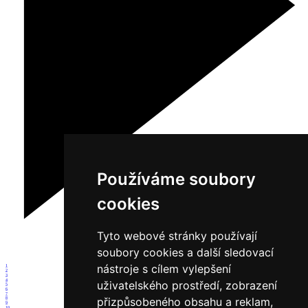
Používáme soubory
cookies
Tyto webové stránky používají
soubory cookies a další sledovací
nástroje s cílem vylepšení
1
2
3
4
uživatelského prostředí, zobrazení
5
6
7
přizpůsobeného obsahu a reklam,
8
9
10