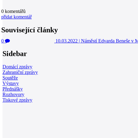
0
komentářů
přidat komentář
Související články
0
10.03.2022
|
Náměstí Edvarda Beneše v M
Sidebar
Domácí zprávy
Zahraniční zprávy
Soutěže
Výstavy
Přednášky
Rozhovory
Tiskové zprávy