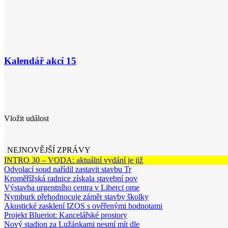
Kalendář akcí
15
Vložit událost
NEJNOVĚJŠÍ ZPRÁVY
INTRO 30 – VODA: aktuální vydání je již
Odvolací soud nařídil zastavit stavbu Tr
Kroměřížská radnice získala stavební pov
Výstavba urgentního centra v Liberci ome
Nymburk přehodnocuje záměr stavby školky
Akustické zasklení IZOS s ověřenými hodnotami
Projekt Blueriot: Kancelářské prostory
Nový stadion za Lužánkami nesmí mít dle