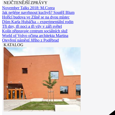
NEJČTENĚJŠÍ ZPRÁVY
November Talks 2018: M.Corea
Jak nejlépe navrhnout kuchyň? Soutěž Blum
Hořící budova ve Zlíně se na dvou místec
Dům Karla Hubáčka – experimentální rodin
Tři dny, tři noci a tři vily v záři světel
Kolín připravuje centrum sociálních služ
World of Volvo očima architekta Martina
Otevření náměstí Jiřího z Poděbrad
KATALOG