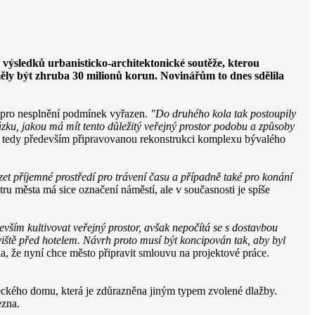
výsledků urbanisticko-architektonické soutěže, kterou
ly být zhruba 30 milionů korun. Novinářům to dnes sdělila
le pro nesplnění podmínek vyřazen.
"Do druhého kola tak postoupily
ázku, jakou má mít tento důležitý veřejný prostor podobu a způsoby
ají, tedy především připravovanou rekonstrukci komplexu bývalého
zet příjemné prostředí pro trávení času a případně také pro konání
ru města má sice označení náměstí, ale v současnosti je spíše
vším kultivovat veřejný prostor, avšak nepočítá se s dostavbou
viště před hotelem. Návrh proto musí být koncipován tak, aby byl
že nyní chce město připravit smlouvu na projektové práce.
ěmeckého domu, která je zdůrazněna jiným typem zvolené dlažby.
ezna.