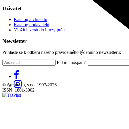
Uživatel
Katalog architektů
Katalog dodavatelů
Vložit inzerát do burzy práce
Newsletter
Přihlaste se k odběru našeho pravidelného týdenního newsletteru:
Fill in „nospam“
© Archiweb, s.r.o. 1997-2026
ISSN: 1801-3902