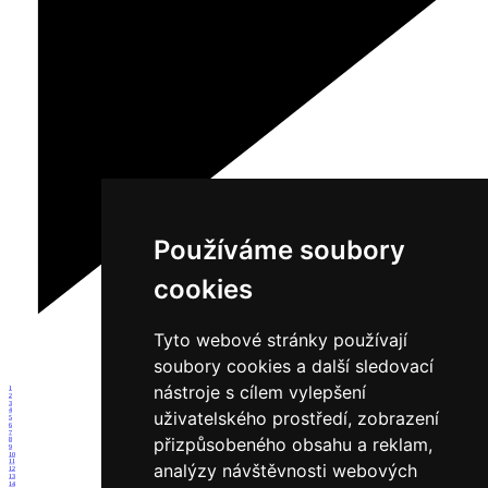
Používáme soubory
cookies
Tyto webové stránky používají
soubory cookies a další sledovací
nástroje s cílem vylepšení
1
2
3
4
uživatelského prostředí, zobrazení
5
6
7
přizpůsobeného obsahu a reklam,
8
9
10
11
analýzy návštěvnosti webových
12
13
14