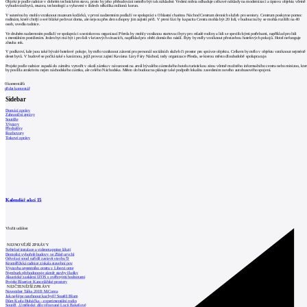
Objekt je podle radnice v dobrém technickém stavu, proto by jeho přebudování nemělo být tak nákladné. Vedení města odhaduje celkové náklady na modernizaci a úpravu objektu včetně
vybudování bytů, muzea, technologií a vybavení v řádech několika milionů korun.
V suterénu by mohlo vzniknout muzeum kočárků, v první nadzemním podlaží ve spolupráci s Oblastní charitou Náchod Centrum denních služeb pro seniory. Centrum poskytne pomoc
rodinám, které chtějí o své blízké pečovat doma, ale nejsou přes den schopny jim zajistit péči. V první fázi by kapacita Centra mohla být 20 lidí, v budoucnu by se mohla rozšířit na 40
osob, uvedla radnice.
Ve druhém nadzemním podlaží ve spolupráci s neziskovou organizací Pferda by mohly vzniknou startovací byty pro mladé rodiny a lidi se specifickými potřebami, například pro lidi
s mentálním postižením. Jeden byt má být i pro lidi v krizových situacích, například pro oběti domácího násilí. Byty by měly vzniknout přestavbou hotelových pokojů. Hotel nefunguje
zhruba rok.
V podkroví, kde jsou také bývalé hotelové pokoje, by mělo vzniknout zázemí pro personál sociálních služeb či prostor pro správce objektu. Celkem by mělo v objektu vzniknout nejméně
deset bytů. V budově se počítá také s kavárnou, jejíž provoz zajistí Kavárna Láry Fáry Náchod, tedy organizace Pferda, se kterou město dlouhodobě spolupracuje.
Projekt podle radnice zapadá do záměru vytvořit v okolí zámku v návaznosti na areál bývalého zámeckého hotelu turistickou zónu včetně možného informačního centra nebo minizoo, kte
by posílila atraktivitu nejen náchodského zámku, ale celého Náchodska. Město do budoucna plánuje také podpořit lokalitu zavedením nového autobusového spojení.
0
komentářů
přidat komentář
Sidebar
Domácí zprávy
Zahraniční zprávy
Soutěže
Výstavy
Přednášky
Rozhovory
Tiskové zprávy
Kalendář akcí
15
Vložit událost
NEJNOVĚJŠÍ ZPRÁVY
Světelné instalace a videomapping lákají
Demolici vyhořelé budovy ve Zlíně urychl
Odvolací soud nařídil zastavit stavbu Tr
Kroměřížská radnice získala stavební pov
Výstavba urgentního centra v Liberci ome
Nymburk přehodnocuje záměr stavby školky
Akustické zasklení IZOS s ověřenými hodnotami
Projekt Blueriot: Kancelářské prostory
NEJČTENĚJŠÍ ZPRÁVY
November Talks 2018: M.Corea
Jak nejlépe navrhnout kuchyň? Soutěž Blum
Dům Karla Hubáčka – experimentální rodin
Soutěž „Umělecké dílo věnované Lucii Bakešové