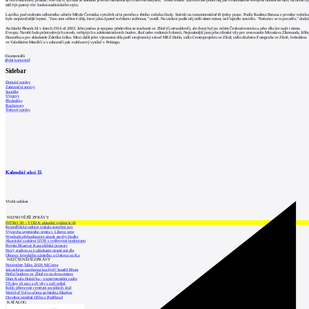
se mu snad líbila, protože, řekl bych, vychází ze základů jeho architektonických návrhů nábytku,"
uvedl ředitel. Zároveň ale podle něj jde o samostatné svébytné umělecké dílo, na němž b
měl být patrný vliv funkcionalistického stylu.
Lavičku pod vedením odborného učitele Miloše Čermáka vytvářeli učni prvního a třetího ročníku školy. Strávili na tom minimálně tři týdny praxe. Podle Radima Berana z prvního ročníku
bylo nejnáročnější lepení.
"Jsou tam některé úhly, které jdou špatně svěrkami stáhnout,"
uvedl. Na stažení podle něj měli deset minut, než lepidlo zatvrdlo.
"Nakonec se to povedlo,"
dodal
Architekt Plesník žil v letech 1914 až 2003. Jeho jméno je spojeno především se stavbami ve Zlíně (Gottwaldově), ale činný byl po celém Československu a jeho díla lze najít i mimo
Evropu. Navrhl řadu průmyslových staveb, veřejných a administrativních budov, škol nebo rodinných domů. Nejznámější jsou jeho zlínské vily pro cestovatele Miroslava Zikmunda, Jiříh
Hanzelku a pro skladatele Zdeňka Lišku. Mezi další jeho významná díla patří strojírenský závod MEZ Hulín, sídlo Centroprojektu ve Zlíně, sídlo družstva Fotografia ve Zlíně, hvězdárna
ve Valašském Meziříčí a v zahraničí pak rozhlasový vysílač v Pekingu.
0
komentářů
přidat komentář
Sidebar
Domácí zprávy
Zahraniční zprávy
Soutěže
Výstavy
Přednášky
Rozhovory
Tiskové zprávy
Kalendář akcí
15
Vložit událost
NEJNOVĚJŠÍ ZPRÁVY
INTRO 30 – VODA: aktuální vydání je již
Kroměřížská radnice získala stavební pov
Výstavba urgentního centra v Liberci ome
Nymburk přehodnocuje záměr stavby školky
Akustické zasklení IZOS s ověřenými hodnotami
Projekt Blueriot: Kancelářské prostory
Nový stadion za Lužánkami nesmí mít dle
Obnova loveckého zámečku u Ostrova na Ka
NEJČTENĚJŠÍ ZPRÁVY
November Talks 2018: M.Corea
Jak nejlépe navrhnout kuchyň? Soutěž Blum
Hořící budova ve Zlíně se na dvou místec
Dům Karla Hubáčka – experimentální rodin
Tři dny, tři noci a tři vily v záři světel
Kolín připravuje centrum sociálních služ
World of Volvo očima architekta Martina
Otevření náměstí Jiřího z Poděbrad
KATALOG