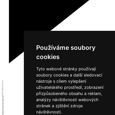
Používáme soubory
cookies
Tyto webové stránky používají
soubory cookies a další sledovací
nástroje s cílem vylepšení
1
2
3
uživatelského prostředí, zobrazení
4
5
6
7
přizpůsobeného obsahu a reklam,
8
9
10
analýzy návštěvnosti webových
11
12
13
14
stránek a zjištění zdroje
15
16
17
18
návštěvnosti.
19
20