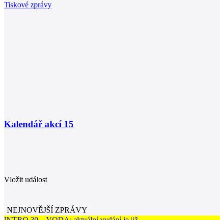
Tiskové zprávy
Kalendář akcí
15
Vložit událost
NEJNOVĚJŠÍ ZPRÁVY
INTRO 30 – VODA: aktuální vydání je již