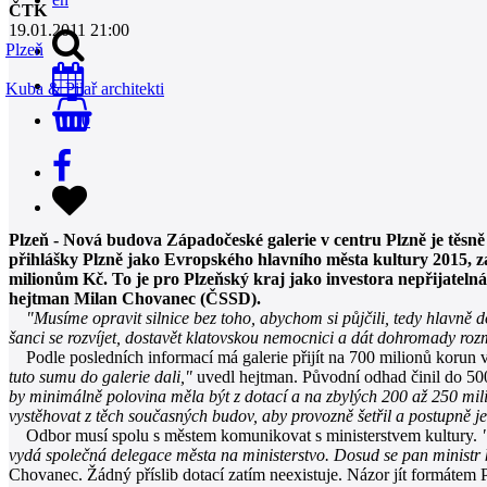
ČTK
19.01.2011 21:00
Plzeň
Kuba & Pilař architekti
0
Plzeň - Nová budova Západočeské galerie v centru Plzně je těsně
přihlášky Plzně jako Evropského hlavního města kultury 2015, zat
milionům Kč. To je pro Plzeňský kraj jako investora nepřijateln
hejtman Milan Chovanec (ČSSD).
"Musíme opravit silnice bez toho, abychom si půjčili, tedy hlavně 
šanci se rozvíjet, dostavět klatovskou nemocnici a dát dohromady r
Podle posledních informací má galerie přijít na 700 milionů korun 
tuto sumu do galerie dali,"
uvedl hejtman. Původní odhad činil do 500
by minimálně polovina měla být z dotací a na zbylých 200 až 250 mil
vystěhovat z těch současných budov, aby provozně šetřil a postupně je
Odbor musí spolu s městem komunikovat s ministerstvem kultury.
vydá společná delegace města na ministerstvo. Dosud se pan ministr k
Chovanec. Žádný příslib dotací zatím neexistuje. Názor jít formáte