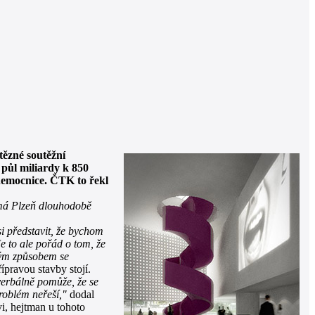
tězné soutěžní
 půl miliardy k 850
 nemocnice. ČTK to řekl
nemá Plzeň dlouhodobě
 představit, že bychom
e to ale pořád o tom, že
akým způsobem se
ípravou stavby stojí.
erbálně pomůže, že se
roblém neřeší,"
dodal
i, hejtman u tohoto