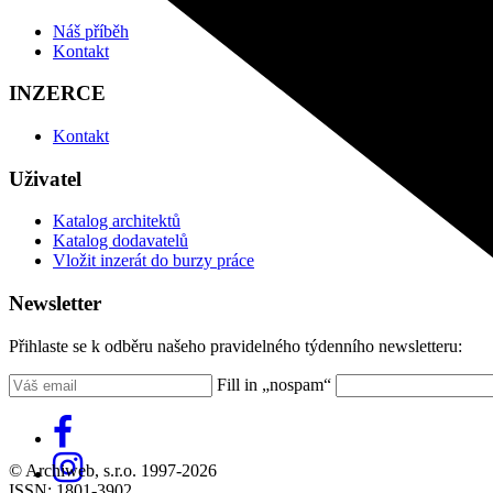
Náš příběh
Kontakt
INZERCE
Kontakt
Uživatel
Katalog architektů
Katalog dodavatelů
Vložit inzerát do burzy práce
Newsletter
Přihlaste se k odběru našeho pravidelného týdenního newsletteru:
Fill in „nospam“
© Archiweb, s.r.o. 1997-2026
ISSN: 1801-3902