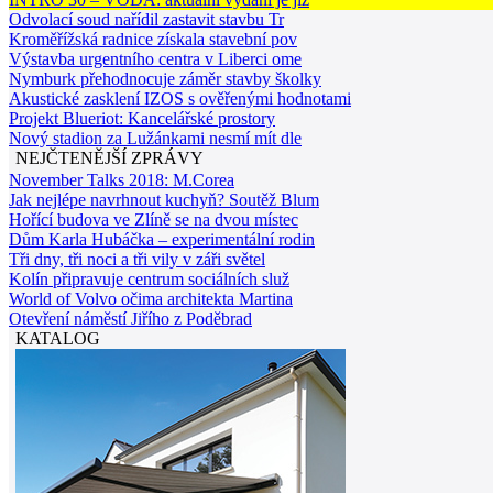
Odvolací soud nařídil zastavit stavbu Tr
Kroměřížská radnice získala stavební pov
Výstavba urgentního centra v Liberci ome
Nymburk přehodnocuje záměr stavby školky
Akustické zasklení IZOS s ověřenými hodnotami
Projekt Blueriot: Kancelářské prostory
Nový stadion za Lužánkami nesmí mít dle
NEJČTENĚJŠÍ ZPRÁVY
November Talks 2018: M.Corea
Jak nejlépe navrhnout kuchyň? Soutěž Blum
Hořící budova ve Zlíně se na dvou místec
Dům Karla Hubáčka – experimentální rodin
Tři dny, tři noci a tři vily v záři světel
Kolín připravuje centrum sociálních služ
World of Volvo očima architekta Martina
Otevření náměstí Jiřího z Poděbrad
KATALOG