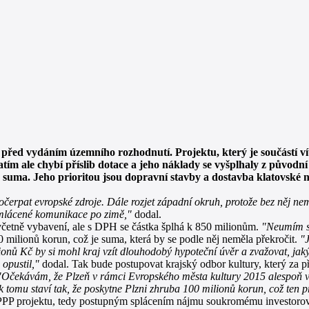
 před vydáním územního rozhodnutí. Projektu, který je součástí ví
ím ale chybí příslib dotace a jeho náklady se vyšplhaly z původní
á suma. Jeho prioritou jsou dopravní stavby a dostavba klatovské
dočerpat evropské zdroje. Dále rozjet západní okruh, protože bez něj 
ozmlácené komunikace po zimě,"
dodal.
včetně vybavení, ale s DPH se částka šplhá k 850 milionům.
"Neumím si
 milionů korun, což je suma, která by se podle něj neměla překročit.
"J
ionů Kč by si mohl kraj vzít dlouhodobý hypoteční úvěr a zvažovat, j
 opustil,"
dodal. Tak bude postupovat krajský odbor kultury, který za př
"Očekávám, že Plzeň v rámci Evropského města kultury 2015 alespoň v
 tomu staví tak, že poskytne Plzni zhruba 100 milionů korun, což ten p
m PPP projektu, tedy postupným splácením nájmu soukromému investorov