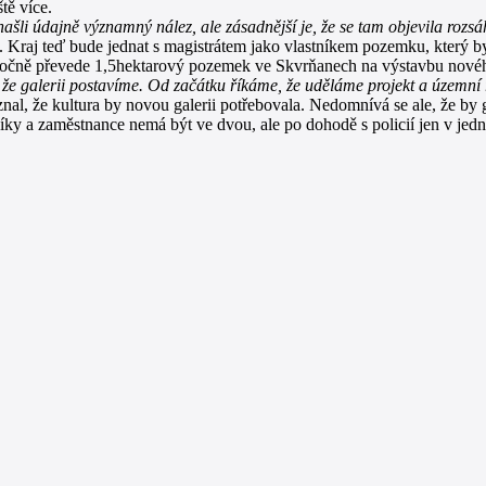
tě více.
šli údajně významný nález, ale zásadnější je, že se tam objevila rozsá
 Kraj teď bude jednat s magistrátem jako vlastníkem pozemku, který by 
pročně převede 1,5hektarový pozemek ve Skvrňanech na výstavbu novéh
e galerii postavíme. Od začátku říkáme, že uděláme projekt a územní 
nal, že kultura by novou galerii potřebovala. Nedomnívá se ale, že by g
níky a zaměstnance nemá být ve dvou, ale po dohodě s policií jen v je