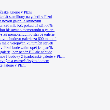
eské galerie v Plzni
 dát stamiliony na galerii v Plzni
na novou galerii a knihovnu
 za 820 mil. Kč, pokud dá stát 60%
budou hlasovat o memorandu o galerii
hystají memorandum o stavbě galerie
 novou budovu galerie za 600 milionů
n málo veřejných kulturních staveb
 v Plzni bude zatím opět jen parčík
u galerie, bez peněz EU ale nebude
 nové budovy Západočeské galerie v Plzni
 pevným a tvarově čistým domem
 galerie v Plzni