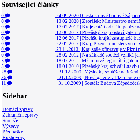
Související články
0
24.09.2020
|
Cesta k nové budově Západoč
0
13.02.2020
|
Zaorálek: Ministerstvo nemůže
0
17.07.2017
|
Kraje chtějí od státu peníze 
0
12.06.2017
|
Plzeňský kraj postaví galerii
0
12.06.2017
|
Plzeňští krajští zastupitelé 
0
22.05.2017
|
Kraj, Plzeň a ministerstvo c
0
23.11.2013
|
Kraj stále připravuje v Plzni
0
28.02.2012
|
Na základě soutěží vzniká je
3
18.07.2011
|
Místo nové regionální galerie
3
18.01.2010
|
Plzeňský kraj schválil stavb
28
31.12.2009
|
Výsledky soutěže na řešení
36
21.12.2009
|
Nová galerie v Plzni bude
11
31.10.2009
|
Soutěž: Budova Západočeské
Sidebar
Domácí zprávy
Zahraniční zprávy
Soutěže
Výstavy
Přednášky
Rozhovory