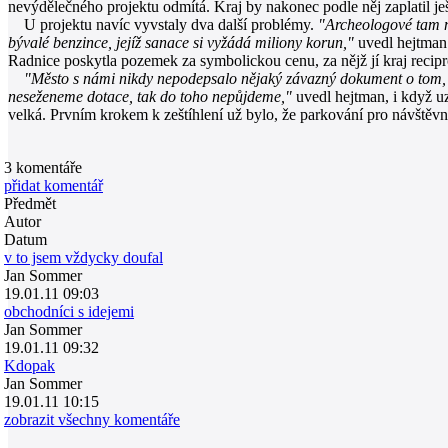
nevýdělečného projektu odmítá. Kraj by nakonec podle něj zaplatil ješ
U projektu navíc vyvstaly dva další problémy.
"Archeologové tam na
bývalé benzince, jejíž sanace si vyžádá miliony korun,"
uvedl hejtman.
Radnice poskytla pozemek za symbolickou cenu, za nějž jí kraj reci
"Město s námi nikdy nepodepsalo nějaký závazný dokument o tom, ž
neseženeme dotace, tak do toho nepůjdeme,"
uvedl hejtman, i když uz
velká. Prvním krokem k zeštíhlení už bylo, že parkování pro návštěv
3
komentáře
přidat komentář
Předmět
Autor
Datum
v to jsem vždycky doufal
Jan Sommer
19.01.11 09:03
obchodníci s idejemi
Jan Sommer
19.01.11 09:32
Kdopak
Jan Sommer
19.01.11 10:15
zobrazit všechny komentáře