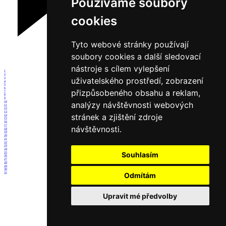
Používáme soubory
cookies
Tyto webové stránky používají
soubory cookies a další sledovací
nástroje s cílem vylepšení
1
2
uživatelského prostředí, zobrazení
3
4
5
6
přizpůsobeného obsahu a reklam,
7
8
9
10
analýzy návštěvnosti webových
11
12
13
stránek a zjištění zdroje
14
15
16
17
návštěvnosti.
18
19
20
21
22
23
24
Souhlasím
25
26
27
28
29
30
31
Odmítám
Upravit mé předvolby