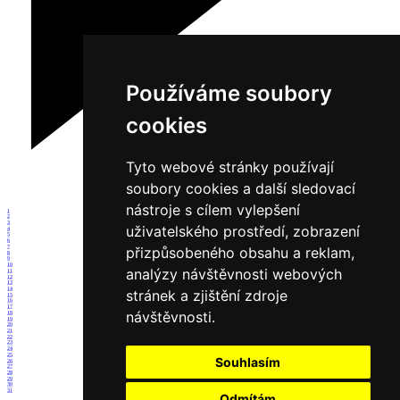
Používáme soubory
cookies
Tyto webové stránky používají
soubory cookies a další sledovací
nástroje s cílem vylepšení
1
2
3
uživatelského prostředí, zobrazení
4
5
6
7
přizpůsobeného obsahu a reklam,
8
9
10
analýzy návštěvnosti webových
11
12
13
14
stránek a zjištění zdroje
15
16
17
návštěvnosti.
18
19
20
21
22
23
24
25
Souhlasím
26
27
28
29
30
31
Odmítám