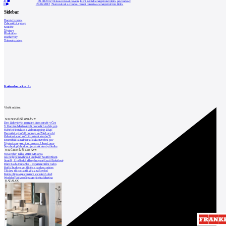
45
09.08.2012
|
Klaus vetoval novelu, která zavádí energetické štítky pro budovy
0
29.02.2012
|
Nemovitosti se budou muset označovat energetickými štítky
Sidebar
Domácí zprávy
Zahraniční zprávy
Soutěže
Výstavy
Přednášky
Rozhovory
Tiskové zprávy
Kalendář akcí
15
Vložit událost
NEJNOVĚJŠÍ ZPRÁVY
Den židovských památek dnes otevře v Čes
V Horním Maršově v Krkonoších začaly prá
Světelné instalace a videomapping lákají
Demolici vyhořelé budovy ve Zlíně urychl
Odvolací soud nařídil zastavit stavbu Tr
Kroměřížská radnice získala stavební pov
Výstavba urgentního centra v Liberci ome
Nymburk přehodnocuje záměr stavby školky
NEJČTENĚJŠÍ ZPRÁVY
November Talks 2018: M.Corea
Jak nejlépe navrhnout kuchyň? Soutěž Blum
Soutěž „Umělecké dílo věnované Lucii Bakešové
Dům Karla Hubáčka – experimentální rodin
Hořící budova ve Zlíně se na dvou místec
Tři dny, tři noci a tři vily v záři světel
Kolín připravuje centrum sociálních služ
World of Volvo očima architekta Martina
KATALOG