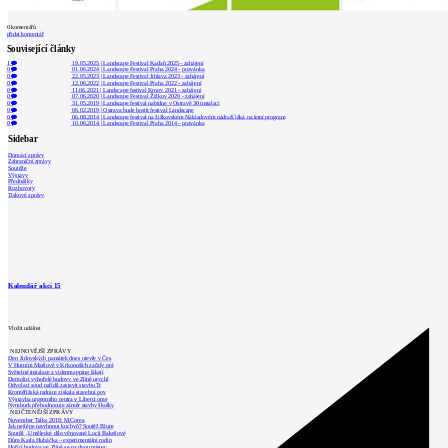
0
komentářů
přidat komentář
Související články
1
19.05.2025
|
Landscape Festival Kadaň 2025 - zahájení
0
01.06.2024
|
Landscape Festival Praha 2024 - pozvánka
0
22.05.2023
|
Landscape Festival Jihlava 2023 - zahájení
0
12.06.2022
|
Landscape Festival Praha 2022 - zahájení
0
11.06.2021
|
Landscape festival Krnov 2021 - zahájení
0
07.06.2020
|
Landscape Festival Žižkov 2020 - zahájení
0
31.05.2019
|
Landscape festival nabídne v Ostravě 30 instalací
0
06.02.2019
|
Ostrava bude hostit festival Landscape
0
06.08.2014
|
Landscape festival na žižkovském Nákladovém nádraží láká na letní program
0
10.06.2014
|
Landscape Festival Praha 2014 - pozvánka
Sidebar
Domácí zprávy
Zahraniční zprávy
Soutěže
Výstavy
Přednášky
Rozhovory
Tiskové zprávy
Kalendář akcí
15
Vložit událost
NEJNOVĚJŠÍ ZPRÁVY
Den židovských památek dnes otevře v Čes
V Horním Maršově v Krkonoších začaly prá
Světelné instalace a videomapping lákají
Demolici vyhořelé budovy ve Zlíně urychl
Odvolací soud nařídil zastavit stavbu Tr
Kroměřížská radnice získala stavební pov
Výstavba urgentního centra v Liberci ome
Nymburk přehodnocuje záměr stavby školky
NEJČTENĚJŠÍ ZPRÁVY
November Talks 2018: M.Corea
Jak nejlépe navrhnout kuchyň? Soutěž Blum
Soutěž „Umělecké dílo věnované Lucii Bakešové
Dům Karla Hubáčka – experimentální rodin
Hořící budova ve Zlíně se na dvou místec