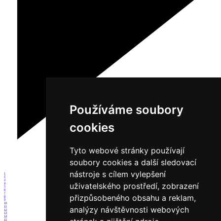
Používáme soubory
cookies
Tyto webové stránky používají
soubory cookies a další sledovací
nástroje s cílem vylepšení
1
2
3
uživatelského prostředí, zobrazení
4
5
6
7
přizpůsobeného obsahu a reklam,
8
9
10
11
analýzy návštěvnosti webových
12
13
14
15