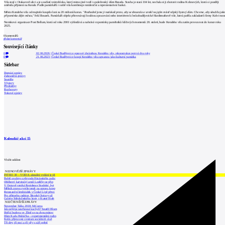
Vila stojí v Otakarově ulici a je součástí vnitrobloku, který mimo jiné tvoří i společenský dům Beseda. Stavba je stará 104 let, nechala si ji zhotovit rodina Kohnových, která si později
změnila příjmení na Kende. Podle památkářů v sobě vila kombinuje rezidenční a reprezentativní funkci.
Město Kendeho vilu od majitele koupilo loni za 20 milionů korun.
"Rozhodně jsme ji nezískali proto, aby se zbourala a vznikl na jejím místě nějaký bytový dům. Chceme, aby sloužila jak
připomínka dějin města,"
řekl Bouzek. Památkáři objekt přirovnávají kvalitou zpracování nebo interiérem k českobudějovické Hardtmuthově vile, která patřila zakladateli firmy Koh-i-noo
Nezisková organizace Post Bellum, která od roku 2001 vyhledává a nahrává vzpomínky pamětníků klíčových momentů 20. století, bude Kendeho vilu zatím provozovat do konce roku
2025.
0
komentářů
přidat komentář
Související články
0
02.06.2026
|
České Budějovice opravují chráněnou Kendeho vilu, rekonstrukce potrvá dva roky
0
21.06.2023
|
České Budějovice koupí Kendeho vilu zapsanou jako kulturní památka
Sidebar
Domácí zprávy
Zahraniční zprávy
Soutěže
Výstavy
Přednášky
Rozhovory
Tiskové zprávy
Kalendář akcí
15
Vložit událost
NEJNOVĚJŠÍ ZPRÁVY
INTRO 30 – VODA: aktuální vydání je již
Babiš uvažuje o převodu Hrzánského palác
Oblíbený karvinský areál Lodičky se přip
V Ostravě vzniká Rezidence Stodolní, byt
Mělník znovu vypíše tendr na opravu koup
Renesanční letohrádek v České Lípě převz
Pro přístavbu radnice Slezské Ostravy už
Galerie Středočeského kraje v Kutné Hoře
NEJČTENĚJŠÍ ZPRÁVY
November Talks 2018: M.Corea
Jak nejlépe navrhnout kuchyň? Soutěž Blum
Hořící budova ve Zlíně se na dvou místec
Dům Karla Hubáčka – experimentální rodin
Kolín připravuje centrum sociálních služ
Tři dny, tři noci a tři vily v záři světel