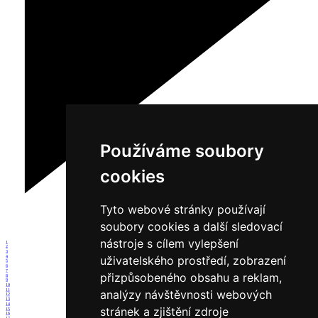
Používáme soubory
cookies
Tyto webové stránky používají
soubory cookies a další sledovací
nástroje s cílem vylepšení
1
2
3
uživatelského prostředí, zobrazení
4
5
6
7
přizpůsobeného obsahu a reklam,
8
9
10
11
analýzy návštěvnosti webových
12
13
14
stránek a zjištění zdroje
15
16
17