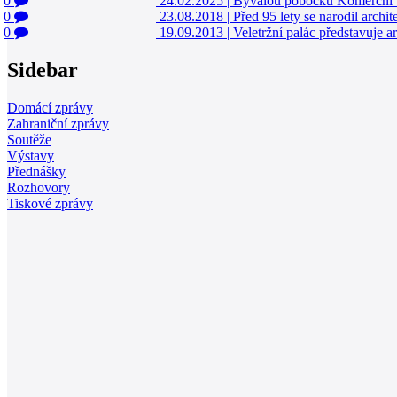
0
24.02.2025
|
Bývalou pobočku Komerční b
0
23.08.2018
|
Před 95 lety se narodil archit
0
19.09.2013
|
Veletržní palác představuje a
Sidebar
Domácí zprávy
Zahraniční zprávy
Soutěže
Výstavy
Přednášky
Rozhovory
Tiskové zprávy