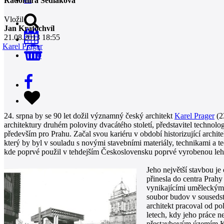
Radomíra Sedláková
Vložil
Jan Kratochvíl
21.08.2013 18:55
Karel Prager
0
24. srpna by se 90 let dožil významný český architekt
Karel Prager
(2
architektury druhém poloviny dvacátého století, představitel techno
především pro Prahu. Začal svou kariéru v období historizující archite
který by byl v souladu s novými stavebními materiály, technikami a 
kde poprvé použil v tehdejším Československu poprvé vyrobenou le
Jeho největší stavbou j
přinesla do centra Prah
vynikajícími uměleckými
soubor budov v sousedst
architekt pracoval od p
letech, kdy jeho práce n
přestavbovým územím Ka