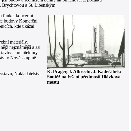
J. Brychtovou a St. Libenským
í funkci koncertní
kce budovy Komerční
onicích, kde ukázal
vební materiály,
nějž nejznámější a asi
tavby a architektury.
ství v Nové skupině.
K. Prager, J. Albrecht, J. Kadeřábek:
ýstavu, Nakladatelství
Soutěž na řešení předmostí Hlávkova
mostu