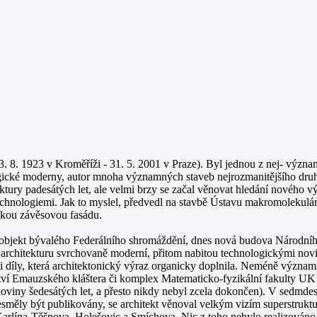
3. 8. 1923 v Kroměříži - 31. 5. 2001 v Praze). Byl jednou z nej- význa
logické moderny, autor mnoha významných staveb nejrozmanitějšího druh
ktury padesátých let, ale velmi brzy se začal věnovat hledání nového vý
technologiemi. Jak to myslel, předvedl na stavbě Ústavu makromolekulá
hkou závěsovou fasádu.
e objekt bývalého Federálního shromáždění, dnes nová budova Národní
y architekturu svrchovaně moderní, přitom nabitou technologickými no
 díly, která architektonický výraz organicky doplnila. Neméně významn
ví Emauzského kláštera či komplex Matematicko-fyzikální fakulty UK
oloviny šedesátých let, a přesto nikdy nebyl zcela dokončen). V sedmd
esměly být publikovány, se architekt věnoval velkým vizím superstrukt
rlína-Těšnova, Holešovic a Smíchova. Nic z toho nebylo realizováno