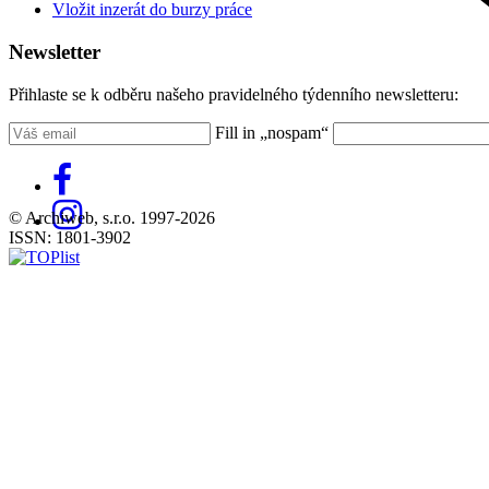
Vložit inzerát do burzy práce
Newsletter
Přihlaste se k odběru našeho pravidelného týdenního newsletteru:
Fill in „nospam“
© Archiweb, s.r.o. 1997-2026
ISSN: 1801-3902