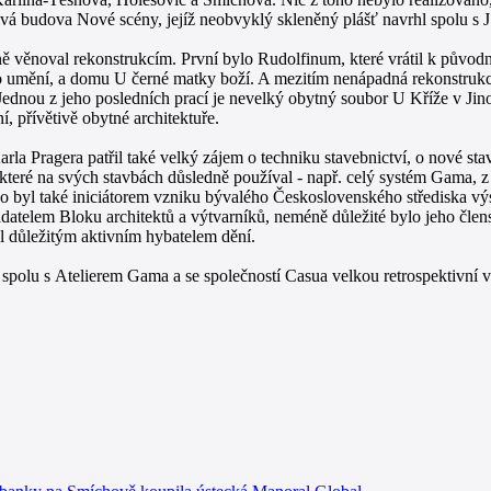
vá budova Nové scény, jejíž neobvyklý skleněný plášť navrhl spolu s 
ě věnoval rekonstrukcím. První bylo Rudolfinum, které vrátil k původn
ého umění, a domu U černé matky boží. A mezitím nenápadná rekonstru
Jednou z jeho posledních prací je nevelký obytný soubor U Kříže v Jin
, přívětivě obytné architektuře.
rla Pragera patřil také velký zájem o techniku stavebnictví, o nové sta
teré na svých stavbách důsledně používal - např. celý systém Gama, z 
o byl také iniciátorem vzniku bývalého Československého střediska výs
atelem Bloku architektů a výtvarníků, neméně důležité bylo jeho člen
byl důležitým aktivním hybatelem dění.
spolu s Atelierem Gama a se společností Casua velkou retrospektivní v