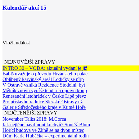
Kalendář akcí
15
Vložit událost
NEJNOVĚJŠÍ ZPRÁVY
INTRO 30 – VODA: aktuální vydání je již
Babiš uvažuje o převodu Hrzánského palác
Oblíbený karvinský areál Lodičky se přip
V Ostravě vzniká Rezidence Stodolní, byt
Mělník znovu vypíše tendr na opravu koup
Renesanční letohrádek v České Lípě převz
Pro přístavbu radnice Slezské Ostravy už
Galerie Středočeského kraje v Kutné Hoře
NEJČTENĚJŠÍ ZPRÁVY
November Talks 2018: M.Corea
Jak nejlépe navrhnout kuchyň? Soutěž Blum
Hořící budova ve Zlíně se na dvou místec
Dům Karla Hubáčka – experimentální rodin