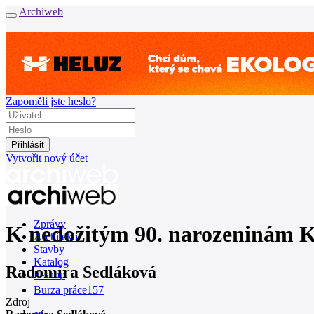
Archiweb
Zapoměli jste heslo?
Vytvořit nový účet
Zprávy
K nedožitým 90. narozeninám K
Architekti
Stavby
Katalog
Radomíra Sedláková
E-shop
Burza práce
157
Zdroj
en