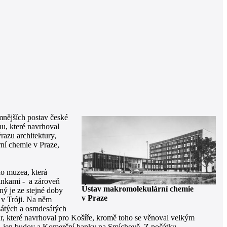
mnějších postav české
u, které navrhoval
razu architektury,
rní chemie v Praze,
ho muzea, která
vinkami - a zároveň
Ústav makromolekulární chemie
ý je ze stejné doby
v Praze
 v Tróji. Na něm
esátých a osmdesátých
ur, které navrhoval pro Košíře, kromě toho se věnoval velkým
, jen budov a Komerční banky na Smíchově. Z počátku