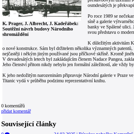
osmdesátých je překvapi
Po roce 1989 se nečekan
síně a galerie výtvarn
K. Prager, J. Albrecht, J. Kadeřábek:
banky ve Spálené ulici. 
Soutěžní návrh budovy Národního
svou představu o moderní
shromáždění
K důležitým aktivitám Ka
o nové konstrukce. Sám byl držitelem několika významných patentů, k
nejčastěji i někým jiným používané jsou příčkové skříně. Kromě jinéh
V devadesátých letech byl zakládajícím členem Nadace Pangea, zaklad
Jeho členství přitom nikdy nebylo jen formální záležitostí, ale vždy 
K jeho nedožitým narozeninám připravuje Národní galerie v Praze ve 
Titanic vydá v průběhu podzimu reprezentativní knihu.
0
komentářů
přidat komentář
Související články