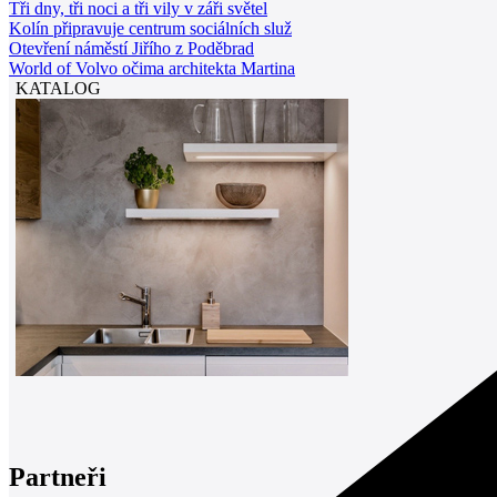
Tři dny, tři noci a tři vily v záři světel
Kolín připravuje centrum sociálních služ
Otevření náměstí Jiřího z Poděbrad
World of Volvo očima architekta Martina
KATALOG
Partneři