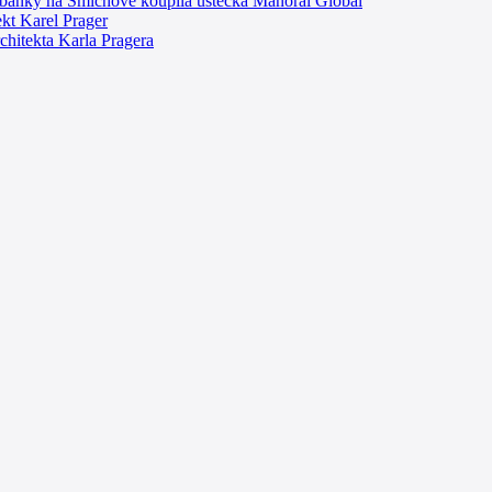
anky na Smíchově koupila ústecká Manoral Global
ekt Karel Prager
rchitekta Karla Pragera