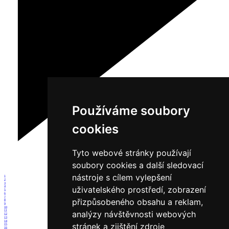
Používáme soubory
cookies
Tyto webové stránky používají
soubory cookies a další sledovací
nástroje s cílem vylepšení
1
2
3
uživatelského prostředí, zobrazení
4
5
6
7
přizpůsobeného obsahu a reklam,
8
9
10
11
analýzy návštěvnosti webových
12
13
14
stránek a zjištění zdroje
15
16