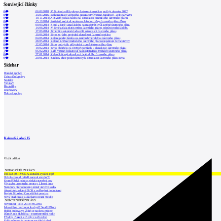
Související články
0
06.06.2018
|
V Brně schválili pokyny k územnímu plánu, má být do roku 2022
0
14.07.2016
|
Rekonstrukce veřejného prostranství v Brně-Jundrově - veřejná výzva
0
19.11.2014
|
Aktivisté podali žalobu na aktualizaci brněnského územního plánu
0
15.10.2014
|
Aktivisté sesbírali peníze na žalobu změny územního plánu Brna
0
09.09.2014
|
Soud v Brně uznal žalobu na magistrát kvůli změně územního plánu
0
14.08.2014
|
V Brně začala platit změna územního plánu, odpůrci podají žalobu
0
17.06.2014
|
Brněnští zastupitelé schválili aktualizaci územního plánu
0
10.06.2014
|
Brno za týden projedná aktualizaci územního plánu
1
04.06.2014
|
Zelení podají žalobu na změnu brněnského územního plánu
0
28.05.2014
|
Zelení: Změna brněnského územního plánu zlegalizuje černé stavby
0
12.05.2014
|
Brno pochybilo při jednání o změně územního plánu
0
19.02.2014
|
Brno obdrželo na 1800 připomínek k aktualizaci územního plánu
1
05.02.2014
|
Lidé v Brně diskutovali na magistrátu o změnách územního plánu
0
27.01.2014
|
Zelení kritizují aktualizaci brněnského územního plánu
0
20.01.2014
|
Jundrov chce podat námitky k aktualizaci územního plánu Brna
Sidebar
Domácí zprávy
Zahraniční zprávy
Soutěže
Výstavy
Přednášky
Rozhovory
Tiskové zprávy
Kalendář akcí
15
Vložit událost
NEJNOVĚJŠÍ ZPRÁVY
INTRO 30 – VODA: aktuální vydání je již
Odvolací soud nařídil zastavit stavbu Tr
Kroměřížská radnice získala stavební pov
Výstavba urgentního centra v Liberci ome
Nymburk přehodnocuje záměr stavby školky
Akustické zasklení IZOS s ověřenými hodnotami
Projekt Blueriot: Kancelářské prostory
Nový stadion za Lužánkami nesmí mít dle
NEJČTENĚJŠÍ ZPRÁVY
November Talks 2018: M.Corea
Jak nejlépe navrhnout kuchyň? Soutěž Blum
Hořící budova ve Zlíně se na dvou místec
Dům Karla Hubáčka – experimentální rodin
Tři dny, tři noci a tři vily v záři světel
Kolín připravuje centrum sociálních služ