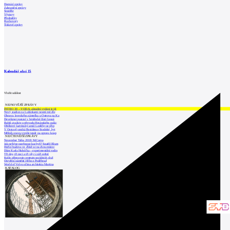
Domácí zprávy
Zahraniční zprávy
Soutěže
Výstavy
Přednášky
Rozhovory
Tiskové zprávy
Kalendář akcí
15
Vložit událost
NEJNOVĚJŠÍ ZPRÁVY
INTRO 30 – VODA: aktuální vydání je již
Nový stadion za Lužánkami nesmí mít dle
Obnova loveckého zámečku u Ostrova na Ka
Developer postaví v brněnské části Lesná
Babiš uvažuje o převodu Hrzánského palác
Oblíbený karvinský areál Lodičky se přip
V Ostravě vzniká Rezidence Stodolní, byt
Mělník znovu vypíše tendr na opravu koup
NEJČTENĚJŠÍ ZPRÁVY
November Talks 2018: M.Corea
Jak nejlépe navrhnout kuchyň? Soutěž Blum
Hořící budova ve Zlíně se na dvou místec
Dům Karla Hubáčka – experimentální rodin
Tři dny, tři noci a tři vily v záři světel
Kolín připravuje centrum sociálních služ
Otevření náměstí Jiřího z Poděbrad
World of Volvo očima architekta Martina
KATALOG