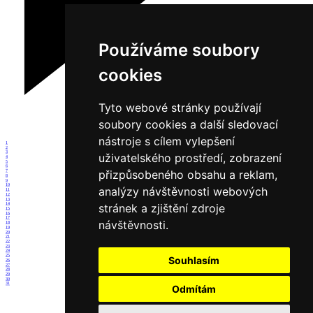
Používáme soubory
cookies
Tyto webové stránky používají
soubory cookies a další sledovací
nástroje s cílem vylepšení
1
2
3
uživatelského prostředí, zobrazení
4
5
6
přizpůsobeného obsahu a reklam,
7
8
9
10
analýzy návštěvnosti webových
11
12
13
14
stránek a zjištění zdroje
15
16
17
návštěvnosti.
18
19
20
21
22
23
24
25
Souhlasím
26
27
28
29
30
31
Odmítám