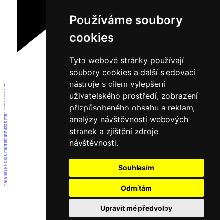
Používáme soubory
cookies
Tyto webové stránky používají
soubory cookies a další sledovací
nástroje s cílem vylepšení
1
2
3
uživatelského prostředí, zobrazení
4
5
6
přizpůsobeného obsahu a reklam,
7
8
9
10
analýzy návštěvnosti webových
11
12
13
stránek a zjištění zdroje
14
15
16
17
návštěvnosti.
18
19
20
21
22
23
24
25
Souhlasím
26
27
28
29
30
31
Odmítám
Upravit mé předvolby