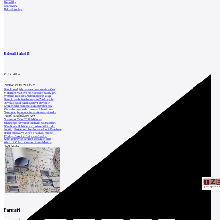
Přednášky
Rozhovory
Tiskové zprávy
Kalendář akcí
15
Vložit událost
NEJNOVĚJŠÍ ZPRÁVY
Den židovských památek dnes otevře v Čes
V Horním Maršově v Krkonoších začaly prá
Světelné instalace a videomapping lákají
Demolici vyhořelé budovy ve Zlíně urychl
Odvolací soud nařídil zastavit stavbu Tr
Kroměřížská radnice získala stavební pov
Výstavba urgentního centra v Liberci ome
Nymburk přehodnocuje záměr stavby školky
NEJČTENĚJŠÍ ZPRÁVY
November Talks 2018: M.Corea
Jak nejlépe navrhnout kuchyň? Soutěž Blum
Dům Karla Hubáčka – experimentální rodin
Soutěž „Umělecké dílo věnované Lucii Bakešové
Hořící budova ve Zlíně se na dvou místec
Tři dny, tři noci a tři vily v záři světel
Kolín připravuje centrum sociálních služ
World of Volvo očima architekta Martina
KATALOG
Partneři